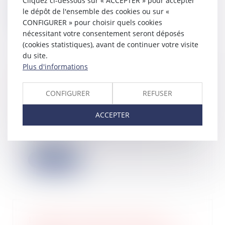
Cliquez ci-dessous sur « ACCEPTER » pour accepter
le dépôt de l'ensemble des cookies ou sur «
Lire la suite
CONFIGURER » pour choisir quels cookies
nécessitant votre consentement seront déposés
(cookies statistiques), avant de continuer votre visite
du site.
Plus d'informations
Projet de loi de finances 2023 :
quelles nouveautés pour le
CONFIGURER
REFUSER
prélèvement à la source ?
01/02/2023
ACCEPTER
Le projet de loi de finances pour
2023 prévoit plusieurs mesures pour
amélior...
Lire la suite
L’acheteur qui refuse un prêt