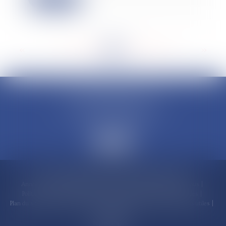
<<
<
...
154
155
156
157
158
159
160
...
>
>>
CLAUDINE PORTEL AVOCAT
50 rue Schoelcher
97200 FORT-DE-FRANCE
Accueil
Compétences
Cabinet
Claudine PORTEL
Annonces immobilières
Honoraires
Actualités
Contactez-nous
Politique de cookies
Politique de confidentialité
Mentions légales
Plan du site
RDV en ligne
Espace client
Paiement en ligne
Liens utiles
Articles
Septeo Digital