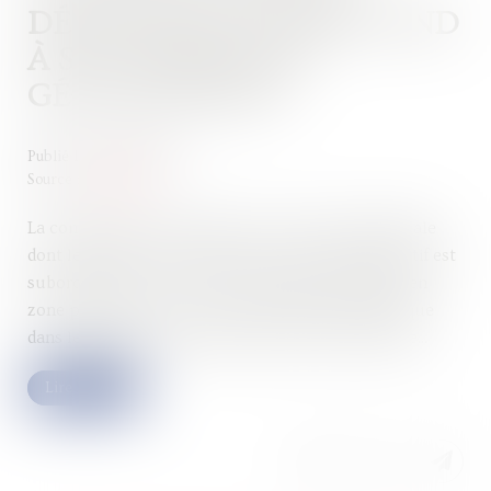
DÉMOLITION CORRESPOND
À SON PÉRIMÈTRE
GÉOGRAPHIQUE
Publié le :
02/02/2023
Source :
www.efl.fr
La condamnation à démolir une construction illégale
dont le permis a été annulé par le juge administratif est
subordonnée à ce que la construction soit située en
zone protégée et seule sa localisation géographique
dans le périmètre du régime de protection compte...
Lire la suite