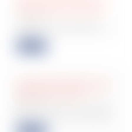
inférieur au montant maximal prévu
dans la promesse n’est pas fautif
01/02/2023
L’indication dans la promesse de
vente d’un montant maximal du prêt
n’oblige...
Lire la suite
Loi de finances pour 2023 : le seuil
d'application de la modulation à la
baisse du PAS est abaissé
31/01/2023
Pour les revenus perçus à compter
du 1er janvier 2023, le prélèvement à
la so...
Lire la suite