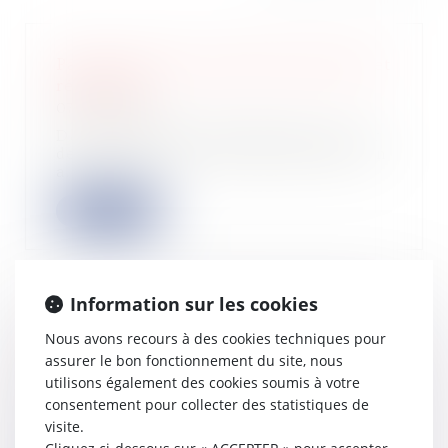
Pacte d'associé conclu pour 99 ans et
résiliation
07/02/2023
Dans l’affaire portée devant la Cour
de cassation le 25 janvier dernier, un
a...
Lire la suite
Information sur les cookies
Amortissements différés : cas de
Nous avons recours à des cookies techniques pour
l’amortissement dégressif
assurer le bon fonctionnement du site, nous
01/02/2023
utilisons également des cookies soumis à votre
L’oubli dans la constatation des
consentement pour collecter des statistiques de
amortissements différés peut
visite.
entraîner des r...