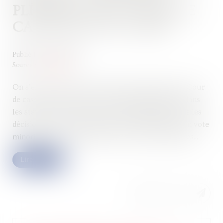
PLÉNIÈRE DE LA COUR DE
CASSATION EST SAISIE
Publié le :
05/06/2024
Source :
www.efl.fr
On s’en souvient, dans un arrêt très remarqué, la Cour
de cassation avait écarté la possibilité de prévoir dans
les statuts des sociétés par actions simplifiées que les
décisions collectives puissent être adoptées par un vote
minoritaire, par exemple le tiers des voix exprimées...
Lire la suite