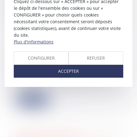
équipes créa...
Cliquez ci-dessous sur « ACCEPTER » pour accepter
le dépôt de l'ensemble des cookies ou sur «
Lire la suite
CONFIGURER » pour choisir quels cookies
nécessitant votre consentement seront déposés
(cookies statistiques), avant de continuer votre visite
du site.
Plus d'informations
Biens immobiliers : l'obligation
d'informer sur le risque de feu de
CONFIGURER
REFUSER
forêt est élargie
12/06/2024
ACCEPTER
Dans des zones particulièrement
exposées aux incendies de forêt et de
végétat...
Lire la suite
Réduction d'impôt pour