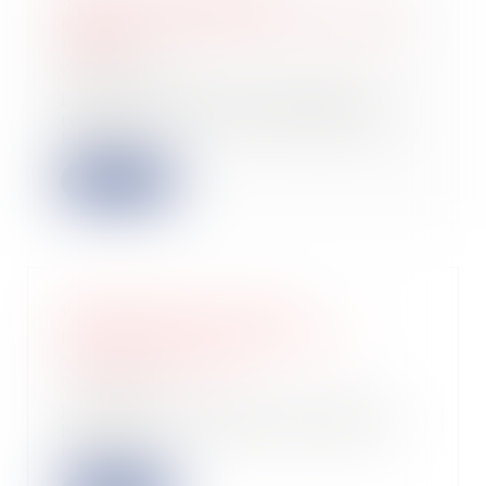
investissement locatif : le dispositif
PINEL
06/06/2024
Les investissements immobiliers
réalisés dans le cadre du dispositif
Pinel (e...
Lire la suite
Première levée de fonds
pour Belledonne, la marque de
sneakers qui monte
05/06/2024
La marque française de chaussures
Belledonne a clôturé une levée de
fonds d'u...