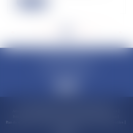
Lire la suite
<<
<
...
81
82
83
84
85
86
87
...
>
>>
CLAUDINE PORTEL AVOCAT
50 rue Schoelcher
97200 FORT-DE-FRANCE
Accueil
Compétences
Cabinet
Claudine PORTEL
Annonces immobilières
Honoraires
Actualités
Contactez-nous
Politique de cookies
Politique de confidentialité
Mentions légales
Plan du site
RDV en ligne
Espace client
Paiement en ligne
Liens utiles
Articles