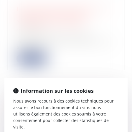
Jeune entreprise de croissance : les
indicateurs de performance
économique sont précisés
12/06/2024
Le statut de jeune entreprise
innovante (JEI) qui ouvre droit à des
avantages...
Lire la suite
Information sur les cookies
Levée de fonds en seed de 1 million
d'euros pour Seelab et son outil de
Nous avons recours à des cookies techniques pour
création graphique
assurer le bon fonctionnement du site, nous
utilisons également des cookies soumis à votre
12/06/2024
consentement pour collecter des statistiques de
Seelab.ai, la plateforme d’IA
visite.
générative “tout-en-un” dédiée aux