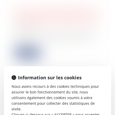
Fondation de famille assimilée à un
trust : la capacité contributive justifie
l’imposition de l’ensemble des actifs
17/06/2026
La Cour de cassation confirme une
interprétation exigeante de l’article
885 G...
Lire la suite
Information sur les cookies
Extrait Kbis et attestation RNE :
Nous avons recours à des cookies techniques pour
quelles différences ?
assurer le bon fonctionnement du site, nous
16/06/2026
utilisons également des cookies soumis à votre
Depuis l’effectivité de la loi Pacte en
consentement pour collecter des statistiques de
2023 et la création du RNE, les
visite.
docum...
Cliquez ci-dessous sur « ACCEPTER » pour accepter