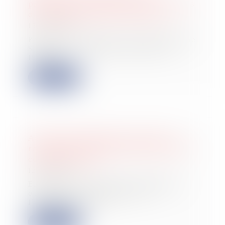
prélèvements sociaux sur les revenus
du patrimoine dans certains cas
15/06/2026
Partons du contexte. L’on sait qu’une
SAS est par principe passible de
l’impô...
Lire la suite
Assurance dommages-ouvrage : la
responsabilité contractuelle de droit
commun écartée
12/06/2026
En matière d’assurance dommages-
ouvrage, les obligations de
l’assureur et les...
Lire la suite