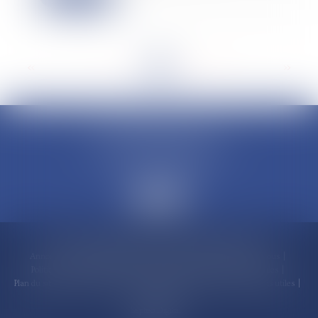
<<
<
...
5
6
7
8
9
10
11
...
>
>>
CLAUDINE PORTEL AVOCAT
50 rue Schoelcher
97200 FORT-DE-FRANCE
Accueil
Compétences
Cabinet
Claudine PORTEL
Annonces immobilières
Honoraires
Actualités
Contactez-nous
Politique de cookies
Politique de confidentialité
Mentions légales
Plan du site
RDV en ligne
Espace client
Paiement en ligne
Liens utiles
Articles
Septeo Digital