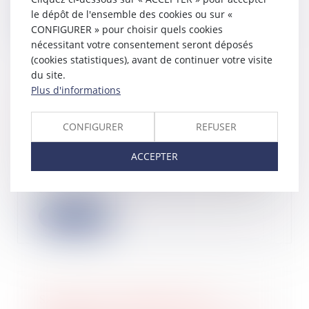
le dépôt de l'ensemble des cookies ou sur «
Lire la suite
CONFIGURER » pour choisir quels cookies
nécessitant votre consentement seront déposés
(cookies statistiques), avant de continuer votre visite
du site.
Plus d'informations
Logement décent : distinction entre
exécution forcée et action
CONFIGURER
REFUSER
indemnitaire
16/06/2026
ACCEPTER
Le locataire d’un logement indécent
peut exiger du bailleur la réalisation
de...
Lire la suite
SASU à l’IR : application des