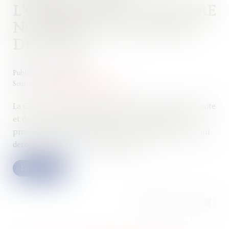
L’ORDONNANCE DOIT ÊTRE
NOTIFIÉE À L’OCCUPANT
DES LIEUX
Publié le :
12/06/2026
Source :
www.lemag-juridique.com
La Cour de cassation rappelle que la procédure de visite
et de saisie prévue à l’article L. 16 B du Livre des
procédures fiscales est régie par un régime spécial qui
déroge aux règles de droit commun...
Lire la suite