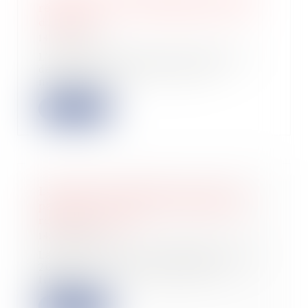
révèle plus de 20 000 piscines non
déclarées
14/09/2022
L’administration fiscale française a
découvert 20 356 piscines de
ménages qui...
Lire la suite
La limite d’exonération de la part
patronale des titres restaurant est
relevée à 5,92 €
14/09/2022
La loi de finances rectificative pour
2022 relève par anticipation la
limite...
Lire la suite