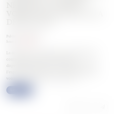
NÉGATIF DU COLOTI
VOISIN NE JUSTIFIE PAS LA
DÉMOLITION
Publié le :
14/09/2022
Source :
www.efl.fr
La démolition d’un immeuble collectif d’habitation
contrevenant au cahier des charges est
disproportionnée dès lors que l’immeuble est dans
l’esprit du lotissement, qu’il n’occasionne pour les
voisins aucune perte de vue ni vis-à-vis...
Lire la suite