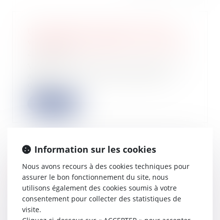
Un phénomène extérieur au bien
vendu peut constituer un vice caché
21/09/2022
Viole l’article 1641 du code civil en
ajoutant à la loi une restriction
qu’el...
Lire la suite
Information sur les cookies
LFR 2022 : les frais de covoiturage
Nous avons recours à des cookies techniques pour
peuvent être déduits au titre des frais
assurer le bon fonctionnement du site, nous
réels
utilisons également des cookies soumis à votre
20/09/2022
consentement pour collecter des statistiques de
Complétant l’article 83, 3o-al. 7 du
visite.
CGI, l’article 20 de la loi de