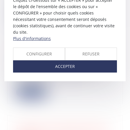
Cliquez ci-dessous sur « ACCEPTER » pour accepter
finances...
le dépôt de l'ensemble des cookies ou sur «
CONFIGURER » pour choisir quels cookies
Lire la suite
nécessitant votre consentement seront déposés
(cookies statistiques), avant de continuer votre visite
du site.
Plus d'informations
Procédures collectives et protection
CONFIGURER
REFUSER
des salaires
15/09/2022
ACCEPTER
La protection des salaires dus aux
employés lors de procédures
collectives a...
Lire la suite
La France a mis au point une IA qui