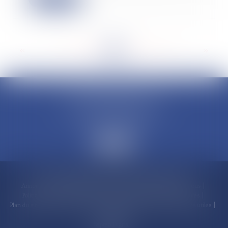
<<
<
...
172
173
174
175
176
177
178
...
>
>>
CLAUDINE PORTEL AVOCAT
50 rue Schoelcher
97200 FORT-DE-FRANCE
Accueil
Compétences
Cabinet
Claudine PORTEL
Annonces immobilières
Honoraires
Actualités
Contactez-nous
Politique de cookies
Politique de confidentialité
Mentions légales
Plan du site
RDV en ligne
Espace client
Paiement en ligne
Liens utiles
Articles
Septeo Digital