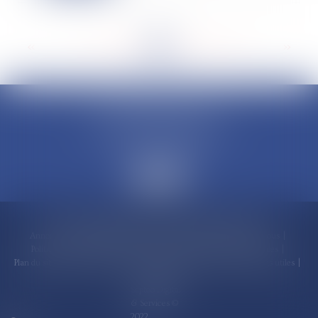
<<
<
...
152
153
154
155
156
157
158
...
>
>>
CLAUDINE PORTEL AVOCAT
50 rue Schoelcher
97200 FORT-DE-FRANCE
Accueil
Compétences
Cabinet
Claudine PORTEL
Annonces immobilières
Honoraires
Actualités
Contactez-nous
Politique de cookies
Politique de confidentialité
Mentions légales
Plan du site
RDV en ligne
Espace client
Paiement en ligne
Liens utiles
Articles
Septeo Digital
& Services ©
2022