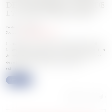
DE COPROPRIÉTÉ : QUID DE
L’ACTION ESTIMATOIRE ?
Publié le :
14/02/2023
Source :
www.lemag-juridique.com
En matière de vices cachés, l’acquéreur dispose soit de
la possibilité de rendre le bien en obtenant la restitution
du prix (action rédhibitoire), sinon de garder le bien et
de se faire rendre une partie du prix (action
estimatoire)...
Lire la suite