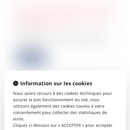
Une exonération partielle des impôts
locaux pour les personnes rejoignant
une maison de retraite
14/02/2023
Les personnes âgées qui intègrent
une maison de retraite bénéficieront
de réd...
Lire la suite
Information sur les cookies
Index égalité professionnelle : une
Nous avons recours à des cookies techniques pour
publication d’ici fin février
assurer le bon fonctionnement du site, nous
utilisons également des cookies soumis à votre
14/02/2023
consentement pour collecter des statistiques de
Les entreprises d’au moins 50
visite.
salariés doivent publier leur index de
l’égalit...
Cliquez ci-dessous sur « ACCEPTER » pour accepter