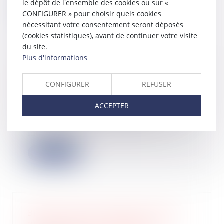
le dépôt de l'ensemble des cookies ou sur «
Lire la suite
CONFIGURER » pour choisir quels cookies
nécessitant votre consentement seront déposés
(cookies statistiques), avant de continuer votre visite
du site.
Plus d'informations
Cessation des paiements : un prêt
consenti au débiteur par ses proches
CONFIGURER
REFUSER
est un actif disponible
09/02/2023
ACCEPTER
Un débiteur peut contester son état
de cessation des paiements en
invoquant l...
Lire la suite
Bilan des levées de fonds en 2022 :
une French Tech résiliente, des