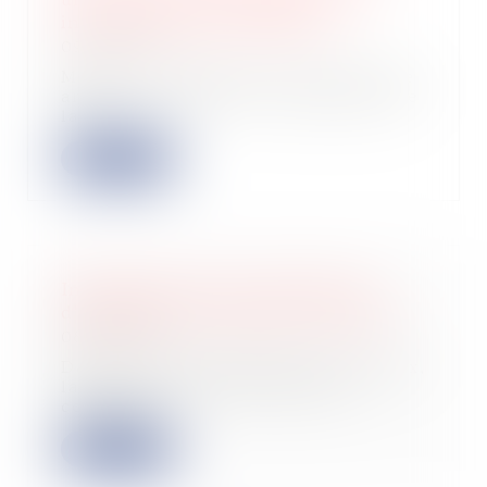
investisseurs plus prudents
09/02/2023
Malgré la conjoncture, 2022 est une
année record pour les entreprises de
la F...
Lire la suite
Indemnisation des propriétaires
d'immeubles touchés par la mérule
08/02/2023
Dans le cas de réalisation de travaux,
la responsabilité décennale du
constru...
Lire la suite