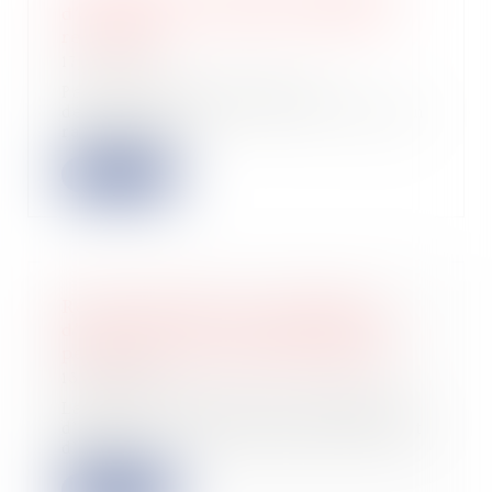
d’occupation : rappel des règles de
restitution
17/12/2024
Par une décision rendue le 5
décembre 2024, la Cour de cassation
rappelle que...
Lire la suite
Responsabilité pour insuffisance
d’actif : focus sur le représentant
permanent de la personne morale
13/12/2024
La responsabilité pour insuffisance
d’actif est un mécanisme permettant
d’eng...
Lire la suite