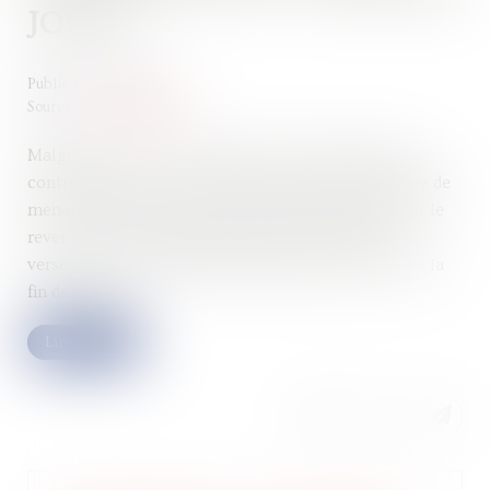
JOURS
Publié le :
17/12/2024
Source :
www.legifiscal.fr
Malgré le flou actuel qui entoure l’avenir fiscal des
contribuables, il est conseillé comme chaque année de
mener certaines actions pour réduire son impôt sur le
revenu. Il est notamment possible de réaliser un
versement sur un PER (plan épargne retraite) avant la
fin de l’année...
Lire la suite