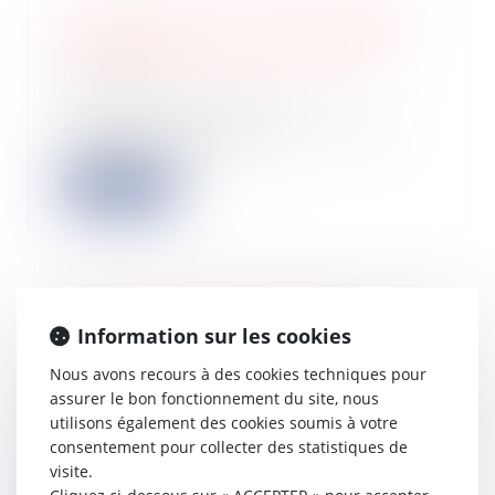
Ma Prime Rénov : ce qui va changer
(ou pas) dès le 1er janvier 2025
18/12/2024
Ce jeudi 5 décembre, le
gouvernement sortant a publié en
urgence un décret et...
Lire la suite
TVA : tour d'horizon rapide des
Information sur les cookies
actions à mener d'ici la fin de
l'année
Nous avons recours à des cookies techniques pour
18/12/2024
assurer le bon fonctionnement du site, nous
utilisons également des cookies soumis à votre
Péremption des droits à déduction de
TVA, TVA acquittée par erreur ou à
consentement pour collecter des statistiques de
raiso...
visite.