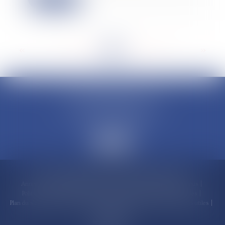
<<
<
...
53
54
55
56
57
58
59
...
>
>>
CLAUDINE PORTEL AVOCAT
50 rue Schoelcher
97200 FORT-DE-FRANCE
Accueil
Compétences
Cabinet
Claudine PORTEL
Annonces immobilières
Honoraires
Actualités
Contactez-nous
Politique de cookies
Politique de confidentialité
Mentions légales
Plan du site
RDV en ligne
Espace client
Paiement en ligne
Liens utiles
Articles
Septeo Digital