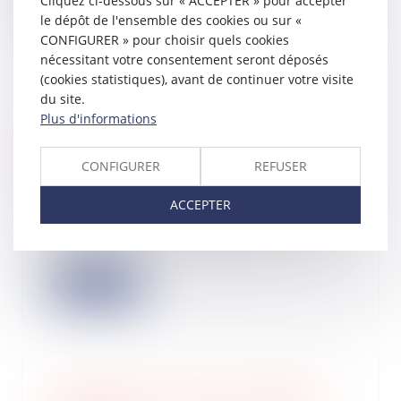
Cliquez ci-dessous sur « ACCEPTER » pour accepter
Lire la suite
le dépôt de l'ensemble des cookies ou sur «
CONFIGURER » pour choisir quels cookies
nécessitant votre consentement seront déposés
(cookies statistiques), avant de continuer votre visite
du site.
Cession et valorisation d’actions :
Plus d'informations
retour sur les obligations en matière
de communication des documents
CONFIGURER
REFUSER
sociaux
17/12/2024
ACCEPTER
Dans l’affaire portée devant la Cour
de cassation, un actionnaire avait
démis...
Lire la suite
Annulation de vente et indemnité