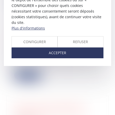
Lire la suite
CONFIGURER » pour choisir quels cookies
nécessitant votre consentement seront déposés
(cookies statistiques), avant de continuer votre visite
du site.
Plus d'informations
Compétences du juge-commissaire à
la clôture de la procédure après
CONFIGURER
REFUSER
résolution du plan de redressement
23/11/2023
ACCEPTER
Par une décision du 25 octobre 2023,
la Cour de cassation rappelle, sur le
fo...
Lire la suite
Qu'est-ce qu'une extension de
construction quand le PLU ne le