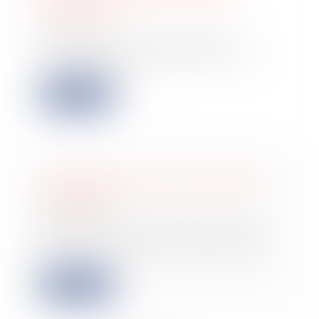
précise pas ?
22/11/2023
Une extension de construction
s'entend d'un agrandissement de la
construction...
Lire la suite
Contribution sociale sur l'impôt sur
les sociétés
22/11/2023
Les produits financiers peuvent-ils
être inclus dans le chiffre d'affaires
à...
Lire la suite