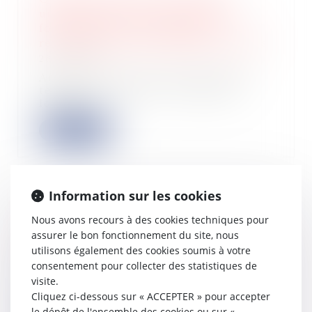
unilatéralement par le bailleur, au
fondement de sa demande de
reconnaissance de désordres locatifs
28/11/2023
Au visa de la loi du 6 juillet 1989
tendant à améliorer les rapports
locatifs...
Lire la suite
Information sur les cookies
Versement PER pour réduire son IR :
Nous avons recours à des cookies techniques pour
il est encore temps !
assurer le bon fonctionnement du site, nous
28/11/2023
utilisons également des cookies soumis à votre
Pour l’imposition des revenus 2023,
consentement pour collecter des statistiques de
il est encore temps d’agir pour
visite.
réduire l...
Cliquez ci-dessous sur « ACCEPTER » pour accepter
le dépôt de l'ensemble des cookies ou sur «