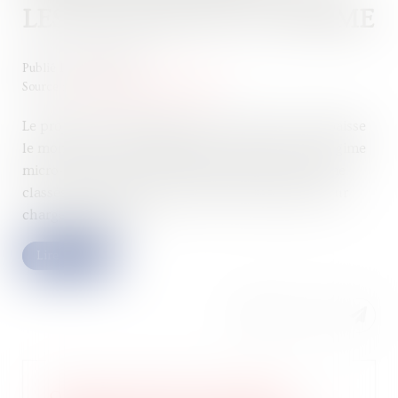
LES MEUBLÉS DE TOURISME
Publié le :
23/11/2023
Source :
cabinet-rs.expert-infos.com
Le projet de loi de finances pour 2024 revoit à la baisse
le montant de chiffre d’affaires ouvrant droit au régime
micro-BIC pour la location de meublés de tourisme
classés, réduisant ainsi l’abattement forfaitaire pour
charges applicable...
Lire la suite
Quid de l’état des lieux établi