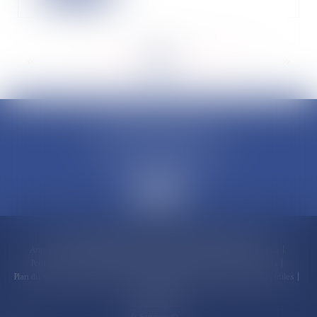
<<
<
...
141
142
143
144
145
146
147
...
>
>>
CLAUDINE PORTEL AVOCAT
50 rue Schoelcher
97200 FORT-DE-FRANCE
Accueil
Compétences
Cabinet
Claudine PORTEL
Annonces immobilières
Honoraires
Actualités
Contactez-nous
Politique de cookies
Politique de confidentialité
Mentions légales
Plan du site
RDV en ligne
Espace client
Paiement en ligne
Liens utiles
Articles
Septeo Digital