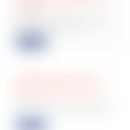
conditions
18/04/2023
Les époux et partenaires d’un PACS
sont tenus solidairement au
paiement de l’...
Lire la suite
Indemnisation du locataire en
liquidation judiciaire, pour défaut de
mise en conformité des locaux
18/04/2023
La Cour de cassation avait été saisie
par le preneur d’un bail commercial
en...
Lire la suite