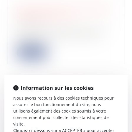
Biens professionnels : l’immeuble en
location vide est exclu
19/04/2023
Une propriétaire de parts dans une
société à responsabilité limitée
(SARL) qu...
Lire la suite
Information sur les cookies
Le Fonds Innovation Défense
participe à la levée de fonds de 22
Nous avons recours à des cookies techniques pour
millions d’euros de la start-up XXII
assurer le bon fonctionnement du site, nous
19/04/2023
utilisons également des cookies soumis à votre
La start-up XXII, un des leaders
consentement pour collecter des statistiques de
français dans l’édition de logiciels de
visite.
visi...
Cliquez ci-dessous sur « ACCEPTER » pour accepter