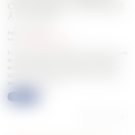
CONSTRUIRE POSTÉRIEURE
À LA VENTE
Publié le :
13/04/2023
Source :
www.lemag-juridique.com
En 2008, une grange à démolir a été vendue par un acte
de vente faisant état d’un permis de construire deux
immeubles sur le terrain. Ce permis a été accordé en
2004 et faisait l’objet d’un certificat de non-caducité,
annexé à l’acte de vente...
Lire la suite