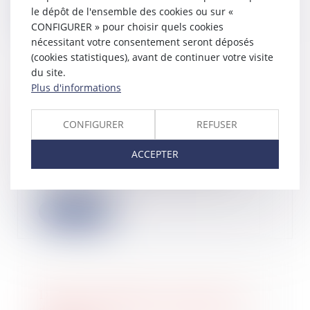
le dépôt de l'ensemble des cookies ou sur «
Lire la suite
CONFIGURER » pour choisir quels cookies
nécessitant votre consentement seront déposés
(cookies statistiques), avant de continuer votre visite
du site.
Plus d'informations
Cessions d’actions entre
actionnaires : le caractère facultatif
CONFIGURER
REFUSER
des clauses d’agrément
19/04/2023
ACCEPTER
Une actionnaire avait cédé les
actions qu’elle détenait dans le
capital de de...
Lire la suite
Divorce et impôt sur le revenu : la
décharge peut être accordée sous