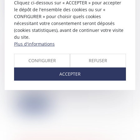
Cliquez ci-dessous sur « ACCEPTER » pour accepter
Lire la suite
le dépôt de l'ensemble des cookies ou sur «
CONFIGURER » pour choisir quels cookies
nécessitant votre consentement seront déposés
(cookies statistiques), avant de continuer votre visite
du site.
Plus d'informations
La clause de non-
concurrence souscrite par un
dirigeant doit être limitée dans le
CONFIGURER
REFUSER
temps et l'espace
31/05/2022
ACCEPTER
La clause de non-concurrence
souscrite par le dirigeant d’une SAS
dans un pac...
Lire la suite