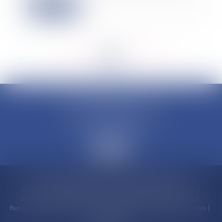
Lire la suite
<<
<
...
188
189
190
191
192
193
194
...
>
>>
CLAUDINE PORTEL AVOCAT
50 rue Schoelcher
97200 FORT-DE-FRANCE
Accueil
Compétences
Cabinet
Claudine PORTEL
Annonces immobilières
Honoraires
Actualités
Contactez-nous
Politique de cookies
Politique de confidentialité
Mentions légales
Plan du site
RDV en ligne
Espace client
Paiement en ligne
Liens utiles
Articles