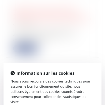
Imposition des revenus 2022 :
allocations forfaitaires pour frais
professionnels (repas, déplacements)
01/06/2022
Les indemnités compensant les
dépenses supplémentaires de
restauration ainsi...
Lire la suite
Information sur les cookies
La levée de fonds en start-up :
Nous avons recours à des cookies techniques pour
comment ça marche ?
assurer le bon fonctionnement du site, nous
01/06/2022
utilisons également des cookies soumis à votre
Beaucoup d’entrepreneurs
consentement pour collecter des statistiques de
souhaitent lever des fonds afin de
visite.
financer le démar...