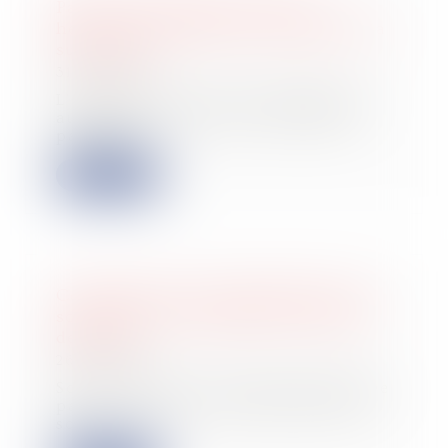
Pas de secret fiscal envers les
héritiers redevables d’un impôt de la
succession
31/05/2022
L'administration doit communiquer
aux héritiers à qui elle réclame le
paiemen...
Lire la suite
Conséquence de la liquidation de la
société sur la restitution en nature
des parts
26/05/2022
Soutenant que la situation présentée
par le cédant de ses parts dans une
soci...