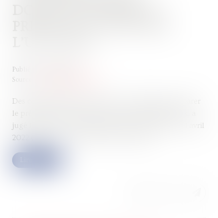
DOIVENT RÉPARER LE
PRÉJUDICE CAUSÉ PAR
L’UN D’EUX
Publié le :
31/05/2022
Source :
immobilier.lefigaro.fr
Des copropriétaires peuvent être condamnés à réparer
le préjudice causé aux tiers par un seul d’entre eux, a
jugé la Cour de cassation, dans un arrêt rendu le 21 avril
2022 (Cass. Civ 3, 21.4.2022, P 21-12.240)...
Lire la suite