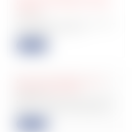
100 € pour les travailleurs « grands
rouleurs
01/06/2026
Afin de limiter les effets de la hausse
des coûts du carburant, le
Gouverneme...
Lire la suite
Mister IA lève 10 millions d'euros
pour son développement
29/05/2026
Mister IA, leader français du conseil
et de la formation en IA générative,
lè...
Lire la suite