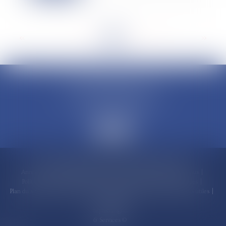
<<
<
...
7
8
9
10
11
12
13
...
>
>>
CLAUDINE PORTEL AVOCAT
50 rue Schoelcher
97200 FORT-DE-FRANCE
Accueil
Compétences
Cabinet
Claudine PORTEL
Annonces immobilières
Honoraires
Actualités
Contactez-nous
Politique de cookies
Politique de confidentialité
Mentions légales
Plan du site
RDV en ligne
Espace client
Paiement en ligne
Liens utiles
Articles
Septeo Digital
& Services ©