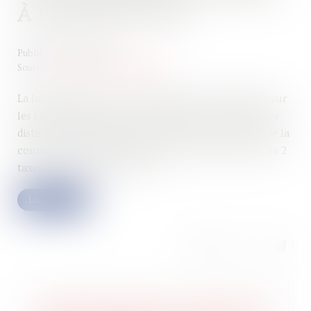
À PARTIR DE 2027
Publié le :
05/06/2026
Source :
www.service-public.gouv.fr
La loi de finances pour 2026 fait évoluer la fiscalité sur
les logements vacants. Actuellement, il existe 2 taxes
distinctes, applicables l’une ou l’autre en fonction de la
commune où le bien immobilier vacant est situé. Ces 2
taxes fusionneront en 2027...
Lire la suite
Assemblées générales : évolution des