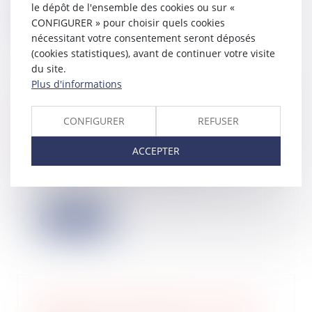
le dépôt de l'ensemble des cookies ou sur «
Lire la suite
CONFIGURER » pour choisir quels cookies
nécessitant votre consentement seront déposés
(cookies statistiques), avant de continuer votre visite
du site.
Plus d'informations
Baux commerciaux : vous pouvez
désormais demander la
CONFIGURER
REFUSER
mensualisation du loyer
02/06/2026
ACCEPTER
Adoptée en avril dans le cadre de la
loi de simplification de la vie
économiq...
Lire la suite
Faire votre demande pour l'aide de