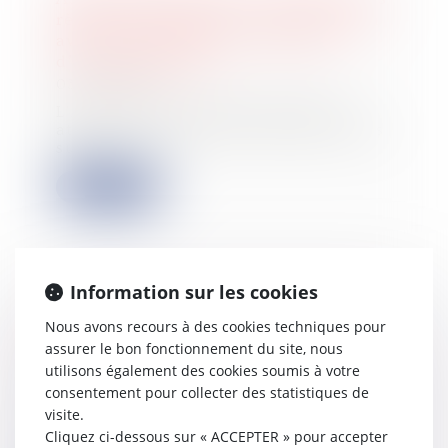
règles concernant la communication
avec les actionnaires et la date
d’enregistrement
03/06/2026
L'Autorité des marchés financiers
attire l'attention des sociétés cotées
sur...
Lire la suite
Information sur les cookies
L’absence de valeur probante d’un
Nous avons recours à des cookies techniques pour
acte de notoriété acquisitive ne peut
assurer le bon fonctionnement du site, nous
entraîner sa nullité
utilisons également des cookies soumis à votre
03/06/2026
consentement pour collecter des statistiques de
a Cour de cassation, dans un arrêt
visite.
rendu le 21 mai 2026, est venue
Cliquez ci-dessous sur « ACCEPTER » pour accepter
rappeler q...