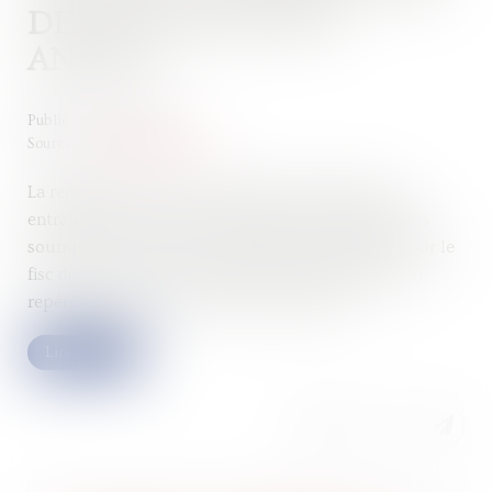
DE LA PAYER CETTE
ANNÉE ?
Publié le :
31/10/2024
Source :
www.quechoisir.org
La redéfinition des zones tendues du territoire va
entraîner une explosion du nombre de propriétaires
soumis à la taxe sur les logements vacants (TLV). Or le
fisc dispose d’un nouvel outil très performant pour
repérer les logements vides et inoccupés…
Lire la suite