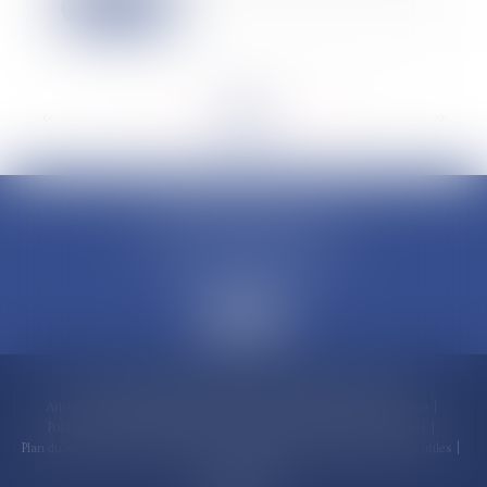
Lire la suite
<<
<
...
61
62
63
64
65
66
67
...
>
>>
CLAUDINE PORTEL AVOCAT
50 rue Schoelcher
97200 FORT-DE-FRANCE
Accueil
Compétences
Cabinet
Claudine PORTEL
Annonces immobilières
Honoraires
Actualités
Contactez-nous
Politique de cookies
Politique de confidentialité
Mentions légales
Plan du site
RDV en ligne
Espace client
Paiement en ligne
Liens utiles
Articles