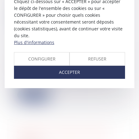
loi n°75-1334 du 31 décembre 1975
Cliquez ci-dessous sur « ACCEPTER » pour accepter
re...
le dépôt de l'ensemble des cookies ou sur «
CONFIGURER » pour choisir quels cookies
Lire la suite
nécessitant votre consentement seront déposés
(cookies statistiques), avant de continuer votre visite
du site.
Plus d'informations
Parlez-vous «levées de fonds ?
CONFIGURER
REFUSER
30/10/2024
La levée de fonds est une étape clé
ACCEPTER
pour de nombreux entrepreneurs,
mais elle...
Lire la suite
CIR : prise en compte du portage
salarial