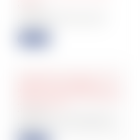
30/10/2024
L’administration fiscale vient de
préciser dans un rescrit que les
rémunérati...
Lire la suite
Transposition de la directive Women
on Boards dans la législation
française : vers un meilleur équilibre
entre les femmes et les hommes dans
les sociétés cotées
29/10/2024
L’Ordonnance du 15 octobre 2024
transpose dans le droit français une
directiv...