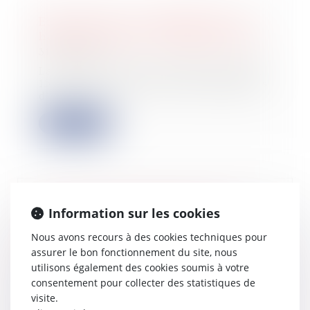
Etude Altares : les défaillances en
hausse de 20% au 3e trimestre 2024
31/10/2024
La société Altares a publié ce mardi
15 octobre son étude les défaillances
d’...
Lire la suite
Travaux confiés ultérieurement au
Information sur les cookies
sous-traitant partiellement
cautionnés et opposabilité de la
Nous avons recours à des cookies techniques pour
cession de créances envers le maître
assurer le bon fonctionnement du site, nous
d’ouvrage
utilisons également des cookies soumis à votre
30/10/2024
consentement pour collecter des statistiques de
visite.
Il résulte des articles 13-1 et 14 de la