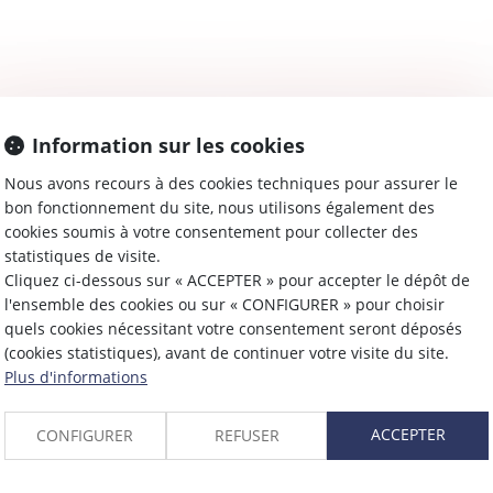
tisations fonds travaux en fonction des tantièmes 
Information sur les cookies
n garage au sein d'une copropriété a contesté une 
Nous avons recours à des cookies techniques pour assurer le
bon fonctionnement du site, nous utilisons également des
cookies soumis à votre consentement pour collecter des
statistiques de visite.
Cliquez ci-dessous sur « ACCEPTER » pour accepter le dépôt de
l'ensemble des cookies ou sur « CONFIGURER » pour choisir
lause résolutoire et obligation du preneur
quels cookies nécessitant votre consentement seront déposés
(cookies statistiques), avant de continuer votre visite du site.
Plus d'informations
n a rappelé le 11 juillet dernier qu’en application 
ACCEPTER
CONFIGURER
REFUSER