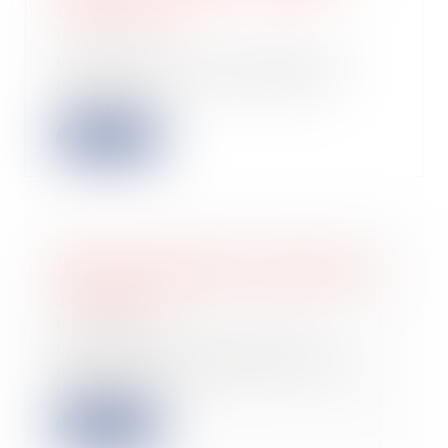
Francis Lefebvre
13/05/2025
Les entreprises qui souhaitent se
placer sous un régime différent
d'impositio...
Lire la suite
Réduction de capital : nouvelle taxe,
nouvelles obligations déclaratives et
de paiement
13/05/2025
La loi de finances pour 2025 a
instauré une nouvelle taxe sur les
réductions...
Lire la suite