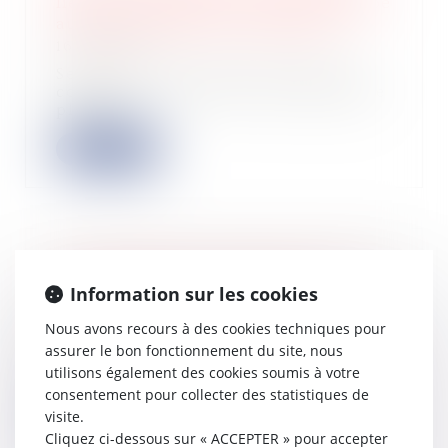
liée à la résidence principale échappe
au gage commun des créanciers
16/05/2025
Selon l’article L.526-1 du Code de
commerce, les droits d’une personne
physiq...
Lire la suite
L’administration fiscale fait le bilan
de la campagne de l’IFI 2024
Information sur les cookies
16/05/2025
Nous avons recours à des cookies techniques pour
En 2024, 186 000 foyers fiscaux ont
assurer le bon fonctionnement du site, nous
adressé à l’administration fiscale une
utilisons également des cookies soumis à votre
dé...
consentement pour collecter des statistiques de
visite.
Lire la suite
Cliquez ci-dessous sur « ACCEPTER » pour accepter