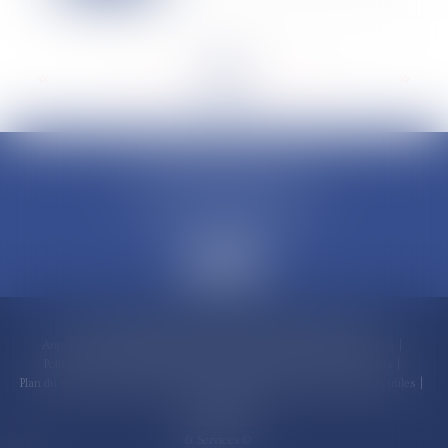
<<
<
...
31
32
33
34
35
36
37
...
>
>>
CLAUDINE PORTEL AVOCAT
50 rue Schoelcher
97200 FORT-DE-FRANCE
Accueil
Compétences
Cabinet
Claudine PORTEL
Annonces immobilières
Honoraires
Actualités
Contactez-nous
Politique de cookies
Politique de confidentialité
Mentions légales
Plan du site
RDV en ligne
Espace client
Paiement en ligne
Liens utiles
Articles
Septeo Digital
& Services ©