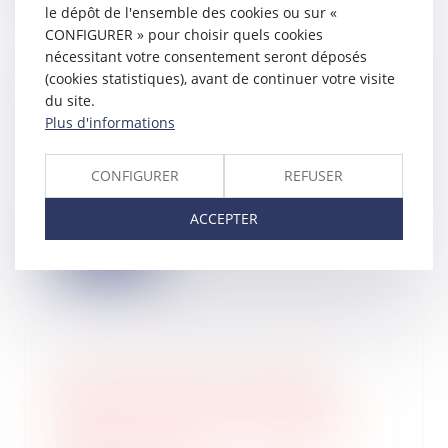
le dépôt de l'ensemble des cookies ou sur «
CONFIGURER » pour choisir quels cookies
nécessitant votre consentement seront déposés
(cookies statistiques), avant de continuer votre visite
Réduction d’impôts et montage fiscal
du site.
: quand les obligations du monteur
Plus d'informations
font défaut…
14/05/2025
CONFIGURER
REFUSER
Selon l’article 199 undecies B du
Code général des impôts, les
contribuables...
ACCEPTER
Lire la suite
Petites entreprises : rappel des
options à exercer d'ici mai-juin
prochain < Bénéfices Industriels et
Commerciaux < Fiscal - Éditions