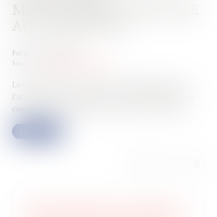
MANQUEMENT PRÉALABLE
AUX GARANTIES
Publié le :
16/05/2025
Source :
www.lemag-juridique.com
La validité d’un contrat de sous-traitance dépend de
l’acceptation du sous-traitant et de l’agrément de ses
conditions de paiement par le maître de l’ouvrage...
Lire la suite
Liquidation judiciaire : l’indemnité