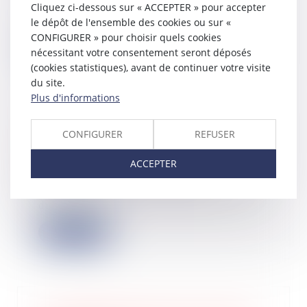
Cliquez ci-dessous sur « ACCEPTER » pour accepter
novembre dernier, la deuxième loi de
le dépôt de l'ensemble des cookies ou sur «
finances re...
CONFIGURER » pour choisir quels cookies
Lire la suite
nécessitant votre consentement seront déposés
(cookies statistiques), avant de continuer votre visite
du site.
Plus d'informations
Le droit à l’erreur en matière fiscale,
CONFIGURER
REFUSER
attention aux conditions
ACCEPTER
13/12/2022
Les entreprises, comme les
particuliers, peuvent bénéficier du «
droit à l’er...
Lire la suite