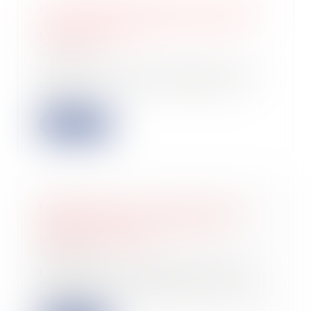
La probabilité de passer d'une levée
de fonds d’amorçage à la Série A ?
Moins de 1% !
08/12/2022
Si 2021 a été particulièrement faste
en matière de levées de fonds, les
résul...
Lire la suite
Empiètement sur un fonds voisin :
rappel des règles en matière de
garantie d'éviction
08/12/2022
La Cour de cassation a été saisie
d’une question immobilière relative
à l’emp...