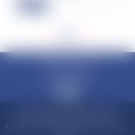
Lire la suite
<<
<
...
160
161
162
163
164
165
166
...
>
>>
CLAUDINE PORTEL AVOCAT
50 rue Schoelcher
97200 FORT-DE-FRANCE
Accueil
Compétences
Cabinet
Claudine PORTEL
Annonces immobilières
Honoraires
Actualités
Contactez-nous
Politique de cookies
Politique de confidentialité
Mentions légales
Plan du site
RDV en ligne
Espace client
Paiement en ligne
Liens utiles
Articles