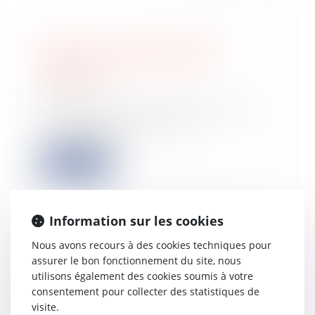
IS et TVA : les règles pour les
cadeaux de Noël aux clients
LégiFiscal
14/12/2022
Les fêtes de fin d’année approchant,
bon nombre d’entreprises
accorderont des...
Lire la suite
Information sur les cookies
Nous avons recours à des cookies techniques pour
Deuxième loi de finances rectificative
assurer le bon fonctionnement du site, nous
pour 2022 : tour d’horizon des
utilisons également des cookies soumis à votre
mesures fiscales
consentement pour collecter des statistiques de
14/12/2022
visite.
Définitivement adoptée le 25