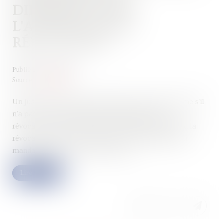
DIRIGEANT DANS
L'ATTENTE DE SA
RÉVOCATION
Publié le :
13/12/2022
Source :
www.efl.fr
Un juste motif de révocation peut être retenu même s'il
n'a pas été communiqué au dirigeant avant sa
révocation ; mais ce défaut de communication rend la
révocation abusive, de même que la suspension du
mandat non prévue par les statuts...
Lire la suite