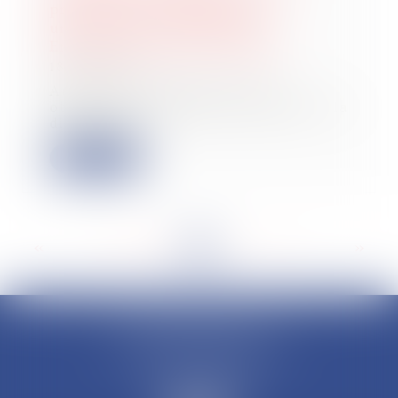
procédure de transmission
universelle du patrimoine |
Entreprendre.Service-Public.fr
18/09/2024
Au 1er octobre 2024, il sera
obligatoire de publier au BODACC la
dissolution...
Lire la suite
<<
<
...
68
69
70
71
72
73
74
...
>
>>
CLAUDINE PORTEL AVOCAT
50 rue Schoelcher
97200 FORT-DE-FRANCE