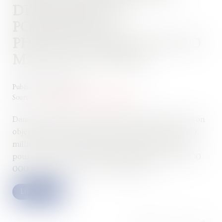
DÉVELOPPER UN
PORTEFEUILLE
PHOTOVOLTAÏQUE DE 300
MILLIONS D'EUROS
Publié le :
18/09/2024
Source :
www.environnement-magazine.fr
Dans le cadre de sa levée de fonds, Skysun annonce son
objectif de développer, financer et gérer plus de 300
millions d'euros d'actifs photovoltaïques d'ici 2030
pour couvrir les besoins énergétiques annuels de 200
000 ménages en France et au BeNeLux...
Lire la suite