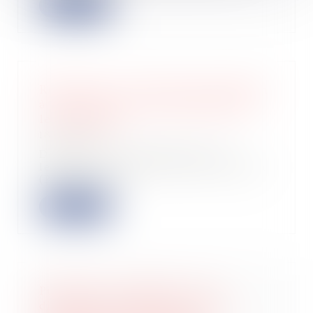
Lire la suite
Rénovation : le prêt avance mutation
à taux zéro est accessible depuis le
1er septembre
18/09/2024
Depuis le 1er septembre 2024,
les nouveaux prêts avance mutation
(PAM) à taux...
Lire la suite
Publication au BODACC de la
dissolution donnant lieu à une