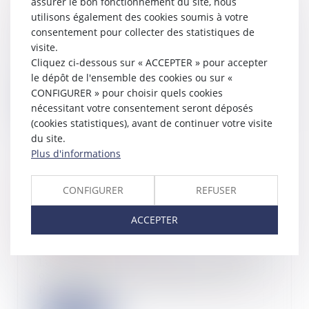
meublées touristiques avantagées au
assurer le bon fonctionnement du site, nous
détriment des locations longues
utilisons également des cookies soumis à votre
consentement pour collecter des statistiques de
19/09/2024
visite.
Alors que les Français peinent à se
Cliquez ci-dessous sur « ACCEPTER » pour accepter
loger, le nombre de meublés de
tourisme e...
le dépôt de l'ensemble des cookies ou sur «
CONFIGURER » pour choisir quels cookies
Lire la suite
nécessitant votre consentement seront déposés
(cookies statistiques), avant de continuer votre visite
du site.
Plus d'informations
Micro-entreprise : possibilité d'opter
CONFIGURER
REFUSER
pour le versement forfaitaire
libératoire jusqu'au
ACCEPTER
30 septembre 2024 !
18/09/2024
Les micro-entrepreneurs en activité
ont jusqu'au 30 septembre 2024
pour opter...