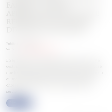
FAMILLE : QUELLE
APPRÉCIATION EN CAS DE
RÉUNION ET NOUVELLE
DIVISION DES FONDS ?
Publié le :
11/02/2025
Source :
www.lemag-juridique.com
En application de l’article 693 du Code civil, « Il n'y a
destination du père de famille que lorsqu'il est prouvé
que les deux fonds actuellement divisés ont appartenu
au même propriétaire, et que c'est par lui que les
choses ont été mises dans l'état duquel résulte la
servitude »...
Lire la suite