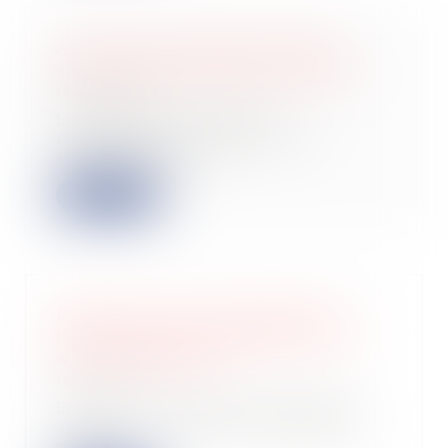
Avec l’IA, les startups ont-elles
encore besoin de lever des fonds ?
14/02/2025
L’intelligence artificielle
révolutionne la société et les
startups, loin de...
Lire la suite
Précisions sur la prescription de
l’action visant à l’annulation de la
clause d’indexation
11/02/2025
La clause d’indexation, également
appelée « clause d’échelle mobile »,
est un...