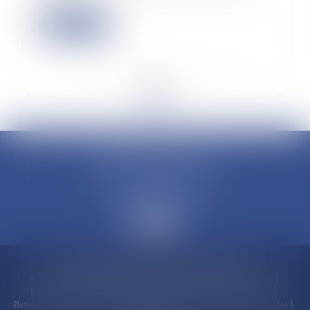
Lire la suite
<<
<
...
45
46
47
48
49
50
51
...
>
>>
CLAUDINE PORTEL AVOCAT
50 rue Schoelcher
97200 FORT-DE-FRANCE
Accueil
Compétences
Cabinet
Claudine PORTEL
Annonces immobilières
Honoraires
Actualités
Contactez-nous
Politique de cookies
Politique de confidentialité
Mentions légales
Plan du site
RDV en ligne
Espace client
Paiement en ligne
Liens utiles