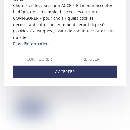
19/02/2025
Cliquez ci-dessous sur « ACCEPTER » pour accepter
La nouvelle version du projet de loi
le dépôt de l'ensemble des cookies ou sur «
de finances pour 2025 sur laquelle
CONFIGURER » pour choisir quels cookies
le go...
nécessitant votre consentement seront déposés
(cookies statistiques), avant de continuer votre visite
Lire la suite
du site.
Plus d'informations
CONFIGURER
REFUSER
Retard de paiement de l’impôt : que
ACCEPTER
risquez-vous ?
17/02/2025
Vous avez oublié de payer vos
impôts ou les avez payés après
l’échéance ? Vou...
Lire la suite