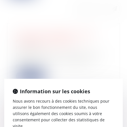
Travaux en copropriété : quelle
assemblée doit décider ?
19/02/2025
Dans un arrêt du 6 février 2025, la
Cour de cassation a rappelé le
principe s...
Lire la suite
Information sur les cookies
Nous avons recours à des cookies techniques pour
assurer le bon fonctionnement du site, nous
PLF 2025 : réduction d’impôt «
utilisons également des cookies soumis à votre
Madelin » pour investissement dans
consentement pour collecter des statistiques de
une PME
visite.