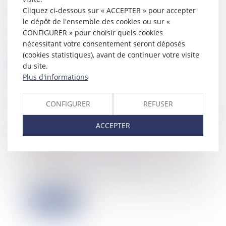
qualités de preneur et de bailleur
Cliquez ci-dessous sur « ACCEPTER » pour accepter
21/08/2024
le dépôt de l'ensemble des cookies ou sur «
Le droit de préférence ou « pacte de
CONFIGURER » pour choisir quels cookies
préférence » est défini par l’article
nécessitant votre consentement seront déposés
11...
(cookies statistiques), avant de continuer votre visite
du site.
Lire la suite
Plus d'informations
CONFIGURER
REFUSER
ACCEPTER
Impôts : Le service de correction des
déclarations de revenus est ouvert
20/08/2024
Le service de correction des
déclarations de revenus, est ouvert.
Cette année...
Lire la suite