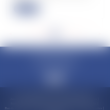
Lire la suite
<<
<
...
147
148
149
150
151
152
153
...
>
>>
CLAUDINE PORTEL AVOCAT
50 rue Schoelcher
97200 FORT-DE-FRANCE
Accueil
Compétences
Cabinet
Claudine PORTEL
Annonces immobilières
Honoraires
Actualités
Contactez-nous
Politique de cookies
Politique de confidentialité
Mentions légales
Plan du site
RDV en ligne
Espace client
Paiement en ligne
Liens utiles