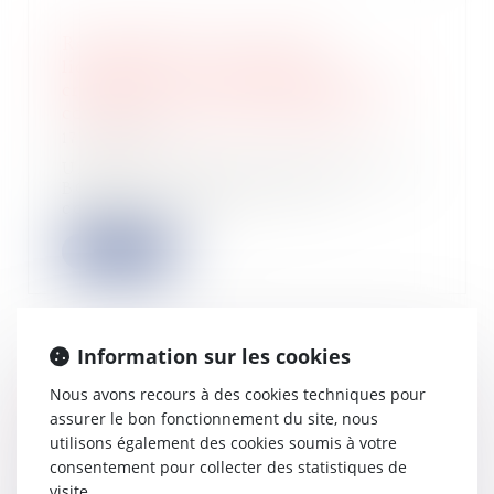
Recevabilité de l’action du
liquidateur à l’encontre d’un
créancier pour reconstituer le gage
commun des autres créanciers
17/03/2023
Une société avait par acte publié au
BODACC, cédé son fonds de
commerce à une...
Lire la suite
Information sur les cookies
Investissements Scellier : plafonds de
Nous avons recours à des cookies techniques pour
loyer et de ressources des locataires
assurer le bon fonctionnement du site, nous
pour 2023
utilisons également des cookies soumis à votre
16/03/2023
consentement pour collecter des statistiques de
Les plafonds de loyer et de
visite.