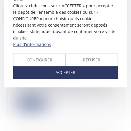
ressources des locataires applicables
Cliquez ci-dessous sur « ACCEPTER » pour accepter
en 2023 pou...
le dépôt de l'ensemble des cookies ou sur «
CONFIGURER » pour choisir quels cookies
Lire la suite
nécessitant votre consentement seront déposés
(cookies statistiques), avant de continuer votre visite
du site.
Plus d'informations
Réparation ou camouflage des
CONFIGURER
REFUSER
désordres antérieurement à la vente :
quid des vices cachés ?
ACCEPTER
15/03/2023
Une Cour d’appel avait relevé dans
un litige opposant un vendeur et un
achete...
Lire la suite