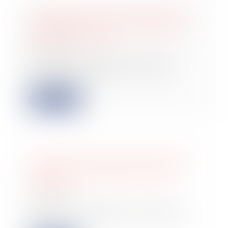
Le régime de la Vefa s’impose si les
travaux du vendeur sont inachevés
au jour de la vente
15/03/2023
La vente d’un logement, dont les
travaux du vendeur ne sont pas
achevés au jo...
Lire la suite
Les professionnels peuvent déclarer
en ligne leurs cessions de droits
sociaux
15/03/2023
Depuis début février, le service de
déclaration en ligne est ouvert aux
profe...