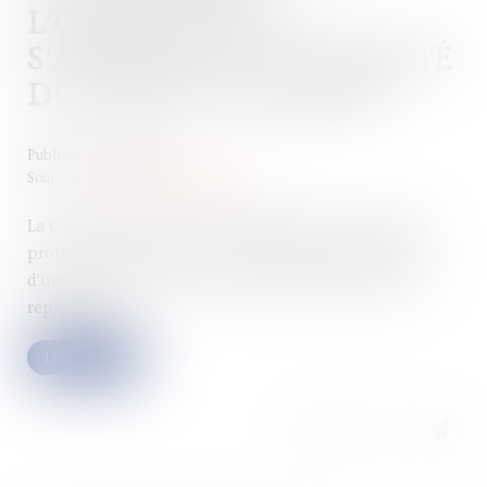
L’OBLIGATION DE
S’ASSURER DE LA VIABILITÉ
DU PROJET DE REPRISE
Publié le :
14/03/2023
Source :
www.lemag-juridique.com
La Cour de cassation a dernièrement été saisie d’une
problématique relative au licenciement des salariés
d’une filiale, à la suite du rachat d’entreprise par un
repreneur...
Lire la suite