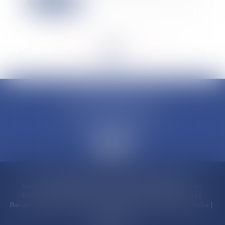
Lire la suite
<<
<
...
167
168
169
170
171
172
173
...
>
>>
CLAUDINE PORTEL AVOCAT
50 rue Schoelcher
97200 FORT-DE-FRANCE
Accueil
Compétences
Cabinet
Claudine PORTEL
Annonces immobilières
Honoraires
Actualités
Contactez-nous
Politique de cookies
Politique de confidentialité
Mentions légales
Plan du site
RDV en ligne
Espace client
Paiement en ligne
Liens utiles
Articles
Septeo Digital