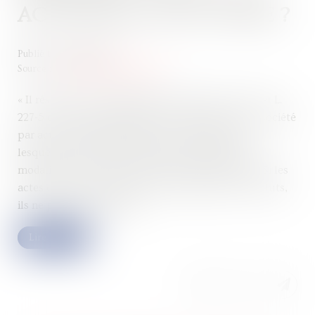
ACTE EXTRA-STATUTAIRE ?
Publié le :
26/10/2022
Source :
www.lemag-juridique.com
« Il résulte de la combinaison des articles L. 227-1 et L.
227-5 du code de commerce que les statuts de la société
par actions simplifiée fixent les conditions dans
lesquelles la société est dirigée, notamment les
modalités de révocation de son directeur général. Si les
actes extra-statutaires peuvent compléter ces statuts,
ils ne peuvent y déroger »...
Lire la suite