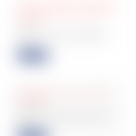
Cumul de mandat social et contrat de
travail en procédure de liquidation
judiciaire
21/10/2022
Seule la clôture de la liquidation
judiciaire, et non son ouverture, a
pour e...
Lire la suite
La finance et les start-up réveillent
l'agriculture
20/10/2022
Les levées de fonds dans l'innovation
agricole se sont accélérées cette
année...