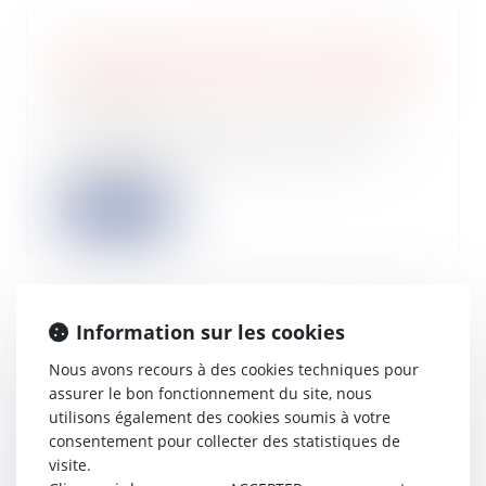
Plus-value immobilière : partage sans
indivision pas toujours d'exonération
26/10/2022
Le 6 avril 2022, M. B A, demande au
TA (Tribunal Administratif) : de
prononce...
Lire la suite
Information sur les cookies
Déplafonnement du loyer du bail
renouvelé : le régime des
Nous avons recours à des cookies techniques pour
améliorations prime celui des
assurer le bon fonctionnement du site, nous
modifications
utilisons également des cookies soumis à votre
25/10/2022
consentement pour collecter des statistiques de
visite.
Lorsque les travaux réalisés par le
locataire commercial modifient les