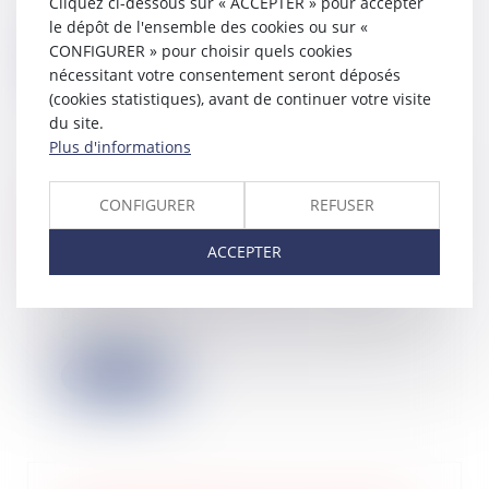
Cliquez ci-dessous sur « ACCEPTER » pour accepter
caract...
le dépôt de l'ensemble des cookies ou sur «
CONFIGURER » pour choisir quels cookies
Lire la suite
nécessitant votre consentement seront déposés
(cookies statistiques), avant de continuer votre visite
du site.
Plus d'informations
PLF 2023 : Amendement rehaussant
CONFIGURER
REFUSER
le plafond du crédit d’impôt pour
frais de garde d’enfants
ACCEPTER
25/10/2022
Un amendement porté par un député
de la majorité rehausse le plafond du
crédi...
Lire la suite