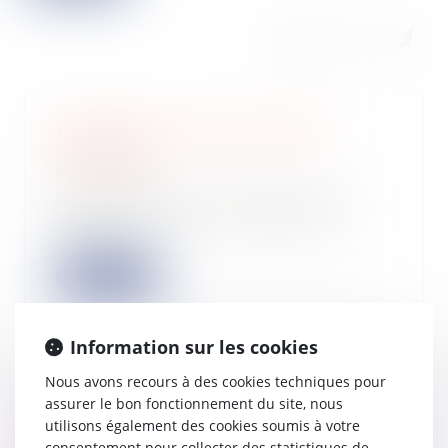
Imposition des ventes de biens
personnels
09/05/2023
Les particuliers qui vendent leurs
biens personnels, par Internet, à
l’aide d...
Lire la suite
Information sur les cookies
Nous avons recours à des cookies techniques pour
Cession du fonds de commerce de
assurer le bon fonctionnement du site, nous
l'entreprise en liquidation et clause
utilisons également des cookies soumis à votre
d'agrément du bailleur
consentement pour collecter des statistiques de