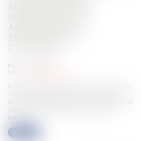
RESTITUTION DES
INDEMNITÉS NON
AFFECTÉES À LA
RÉPARATION DE
L'OUVRAGE
Publié le :
03/05/2023
Source :
www.lemag-juridique.com
Le terme « accipiens », qui s’oppose à celui de « solvens
» désigne la partie qui reçoit ou se trouve en attente
d'une prestation qui doit lui être faite, sinon qui est dans
l'attente du prix de la prestation que lui-même a
fournie...
Lire la suite