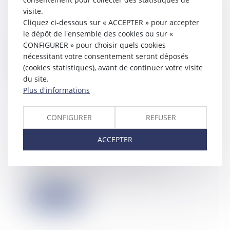
05/05/2023
visite.
Dans un litige opposant un bailleur
Cliquez ci-dessous sur « ACCEPTER » pour accepter
à une société placée en liquidation
le dépôt de l'ensemble des cookies ou sur «
judic...
CONFIGURER » pour choisir quels cookies
nécessitant votre consentement seront déposés
Lire la suite
(cookies statistiques), avant de continuer votre visite
du site.
Plus d'informations
CONFIGURER
REFUSER
Faut-il investir dans une SCPI fiscale
?
ACCEPTER
04/05/2023
Moins connues que les SCPI de
rendement, les SCPI fiscales
investissent dans...
Lire la suite