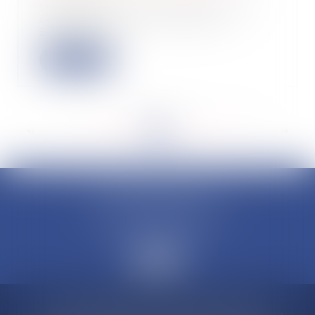
Le gérant de fonds Conquest entre
au capital de la société Boucl
Energie, à h...
Lire la suite
<<
<
...
139
140
141
142
143
144
145
...
>
>>
CLAUDINE PORTEL AVOCAT
50 rue Schoelcher
97200 FORT-DE-FRANCE
Accueil
Compétences
Cabinet
Claudine PORTEL