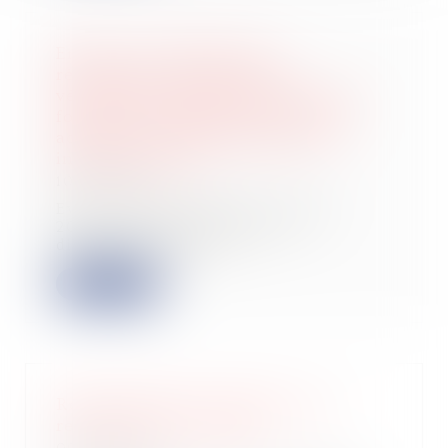
Enalees, l’entreprise qui
révolutionne le diagnostic
vétérinaire, annonce une levée de
fonds de 15 millions d'euros pour
accélérer son développement et
industrialisation
10/07/2024
Evry-Courcouronnes, le 27 juin
2024– Enalees, pionnier du
diagnostic rapide v...
Lire la suite
Remboursements d'impôt sur le
revenu 2024 : les dates