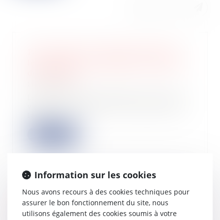
Pas de taxes sur la plus-value pour
les parcelles ou bâtiments de moins
de 15 000 €
11/07/2024
Les plus-values réalisées lors d’une
vente immobilière sont taxées dans
la pl...
Lire la suite
Information sur les cookies
Nous avons recours à des cookies techniques pour
La loi visant à accroître le
assurer le bon fonctionnement du site, nous
financement des entreprises et
utilisons également des cookies soumis à votre
l’attractivité de la France est publiée