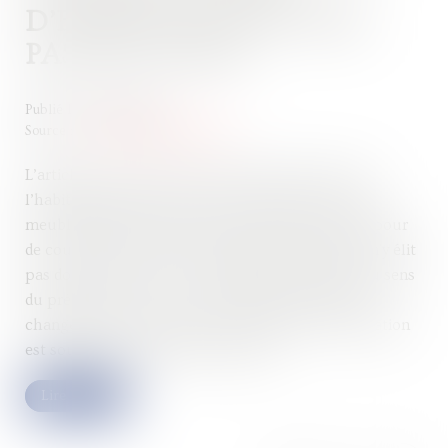
D’HABITATION NE PERD
PAS SON USAGE
Publié le :
09/07/2024
Source :
www.lemag-juridique.com
L’article L. 631-7 du Code de la construction et de
l’habitation dispose que « Le fait de louer un local
meublé destiné à l'habitation de manière répétée pour
de courtes durées à une clientèle de passage qui n'y élit
pas domicile constitue un changement d'usage au sens
du présent article ». Dans certaines communes, le
changement d’usage des locaux destinés à l’habitation
est soumis à autorisation préalable...
Lire la suite