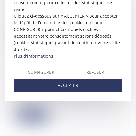
consentement pour collecter des statistiques de
10/07/2024
visite.
La loi visant à accroître le
Cliquez ci-dessous sur « ACCEPTER » pour accepter
financement des entreprises et
le dépôt de l'ensemble des cookies ou sur «
l’attractivité de...
CONFIGURER » pour choisir quels cookies
Lire la suite
nécessitant votre consentement seront déposés
(cookies statistiques), avant de continuer votre visite
du site.
Plus d'informations
Crédit de TVA et date limite de
CONFIGURER
REFUSER
report
ACCEPTER
10/07/2024
Le Conseil d’État s’est récemment
prononcé sur la date limite de report
appli...
Lire la suite