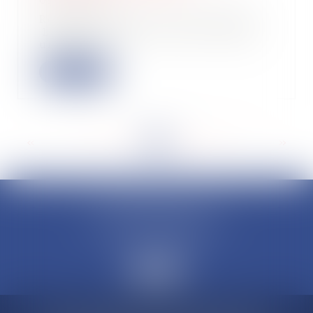
09/07/2024
Remboursement, ou reste à payer ?
Le prélèvement à la source, donne
une esti...
Lire la suite
<<
<
...
76
77
78
79
80
81
82
...
>
>>
CLAUDINE PORTEL AVOCAT
50 rue Schoelcher
97200 FORT-DE-FRANCE