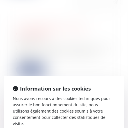
La « taxe Zucman » face à la
Constitution
24/09/2025
Dans un contexte de tensions sur nos
finances publiques, l’idée d’une
contrib...
Lire la suite
Information sur les cookies
Nous avons recours à des cookies techniques pour
Contribution exceptionnelle sur l’IS
assurer le bon fonctionnement du site, nous
des grandes entreprises : précisions
utilisons également des cookies soumis à votre
administratives
consentement pour collecter des statistiques de
22/09/2025
visite.