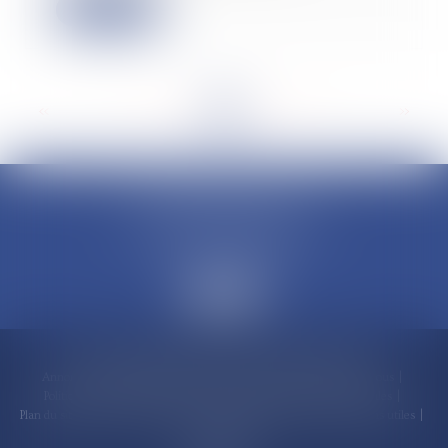
Lire la suite
<<
<
...
11
12
13
14
15
16
17
...
>
>>
CLAUDINE PORTEL AVOCAT
50 rue Schoelcher
97200 FORT-DE-FRANCE
Accueil
Compétences
Cabinet
Claudine PORTEL
Annonces immobilières
Honoraires
Actualités
Contactez-nous
Politique de cookies
Politique de confidentialité
Mentions légales
Plan du site
RDV en ligne
Espace client
Paiement en ligne
Liens utiles
Articles