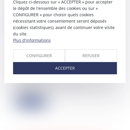
Cliquez ci-dessous sur « ACCEPTER » pour accepter
L’article 48 de la loi de finances
pour 2025 a instauré une
le dépôt de l'ensemble des cookies ou sur «
contribution exce...
CONFIGURER » pour choisir quels cookies
nécessitant votre consentement seront déposés
Lire la suite
(cookies statistiques), avant de continuer votre visite
du site.
Plus d'informations
CONFIGURER
REFUSER
Réduction d’impôts pour dons et
levée de fonds
ACCEPTER
19/09/2025
L’association dont l’activité
principale consiste à lever des fonds
destinés...
Lire la suite