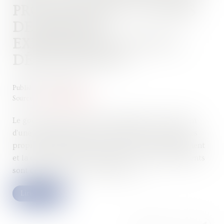
PROPRIÉTAIRES VICTIMES
DE FISSURES
EXPÉRIMENTÉE DANS 11
DÉPARTEMENTS
Publié le :
19/09/2025
Source :
www.francebleu.fr
Le gouvernement a annoncé dimanche le lancement
d'une expérimentation pour aider financièrement les
propriétaires d'habitations affectées par le gonflement
et la contraction des sols argileux. Onze départements
sont concernés par cette phase test...
Lire la suite