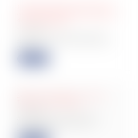
L’administration fiscale précise les
contours du dispositif d’exonération
des dons familiaux
17/09/2025
L’administration fiscale vient de
fournir des précisions importantes
pour l’a...
Lire la suite
Étiquette énergétique -Calcul du
DPE : ce qui va changer
17/09/2025
À partir du 1er janvier 2026, le
coefficient de conversion de
l’électricité f...