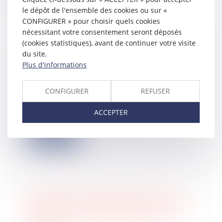
le dépôt de l'ensemble des cookies ou sur «
CONFIGURER » pour choisir quels cookies
nécessitant votre consentement seront déposés
(cookies statistiques), avant de continuer votre visite
Précisions sur la prescription de
du site.
l’action visant à l’annulation de la
Plus d'informations
clause d’indexation
11/02/2025
CONFIGURER
REFUSER
La clause d’indexation, également
appelée « clause d’échelle mobile »,
ACCEPTER
est un...
Lire la suite
Servitude par destination du père de
famille : quelle appréciation en cas
de réunion et nouvelle division des