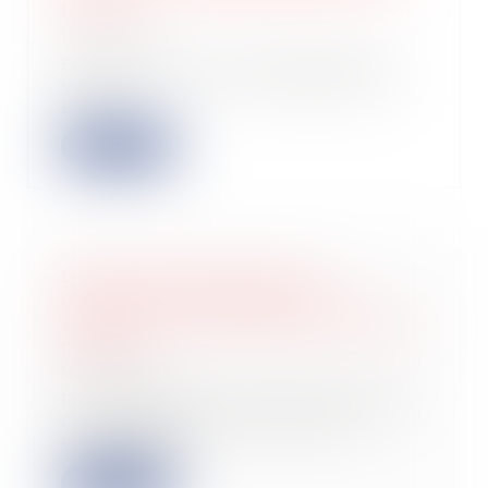
fonds ?
11/02/2025
En application de l’article 693 du
Code civil, « Il n'y a destination du
père...
Lire la suite
Défaut d'établissement des
informations de durabilité : les
sociétés encourent elles une sanction
pénale ?
11/02/2025
La commission des études juridiques
de la Compagnie nationale des
commissaire...
Lire la suite