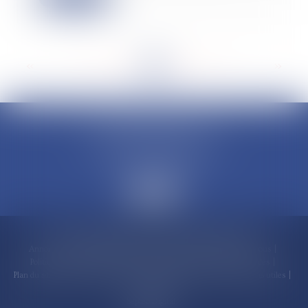
<<
<
...
45
46
47
48
49
50
51
...
>
>>
CLAUDINE PORTEL AVOCAT
50 rue Schoelcher
97200 FORT-DE-FRANCE
Accueil
Compétences
Cabinet
Claudine PORTEL
Annonces immobilières
Honoraires
Actualités
Contactez-nous
Politique de cookies
Politique de confidentialité
Mentions légales
Plan du site
RDV en ligne
Espace client
Paiement en ligne
Liens utiles
Articles
Septeo Digital