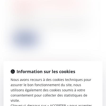
Madelin » pour investissement dans
une PME
19/02/2025
La nouvelle version du projet de loi
de finances pour 2025 sur laquelle
le go...
Lire la suite
Avec l’IA, les startups ont-elles
Information sur les cookies
encore besoin de lever des fonds ?
14/02/2025
Nous avons recours à des cookies techniques pour
assurer le bon fonctionnement du site, nous
L’intelligence artificielle
révolutionne la société et les
utilisons également des cookies soumis à votre
startups, loin de...
consentement pour collecter des statistiques de
visite.
Lire la suite
Cliquez ci-dessous sur « ACCEPTER » pour accepter