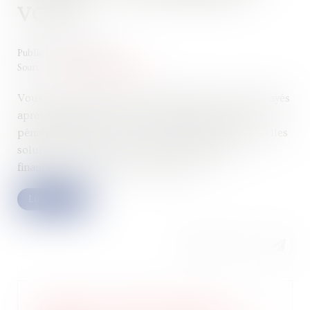
VOUS ?
Publié le :
17/02/2025
Source :
www.economie.gouv.fr
Vous avez oublié de payer vos impôts ou les avez payés
après l’échéance ? Vous vous exposez alors à des
pénalités de retard. À combien s’élèvent-elles ? Quelles
solutions s’offrent à vous en cas de difficultés
financières ? On fait le tour du sujet...
Lire la suite
PLF 2025 : réduction d’impôt «