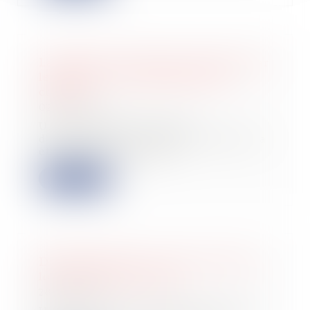
La remise de la liste des créances par
le débiteur vaut déclaration de
créance
02/03/2023
Un Groupement Agricole
d'Exploitation en Commun (GAEC) a
été mis en sauvegard...
Lire la suite
Déspécialisation en cours de bail et
loyer du bail renouvelé
28/02/2023