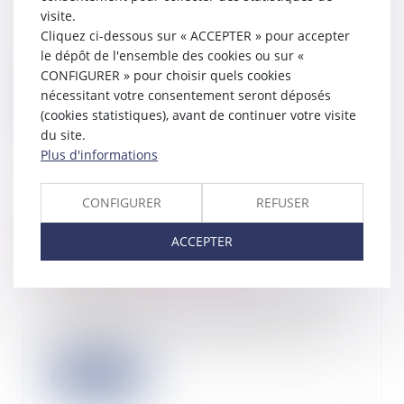
07/03/2023
visite.
L’avantage en impôt procuré par
Cliquez ci-dessous sur « ACCEPTER » pour accepter
chaque demi-part s’ajoutant à 1 part
le dépôt de l'ensemble des cookies ou sur «
(personn...
CONFIGURER » pour choisir quels cookies
nécessitant votre consentement seront déposés
Lire la suite
(cookies statistiques), avant de continuer votre visite
du site.
Plus d'informations
CONFIGURER
REFUSER
Empiétement et bail emphytéotique,
l’action en responsabilité
ACCEPTER
contractuelle est soumise à la
prescription quinquennale
02/03/2023
En droit immobilier, l’empiétement
correspond au débordement d’une
propriété...
Lire la suite