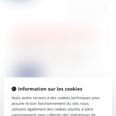
Compte courant d’associé : nouveau
taux maximal d’intérêts déductibles
pour l’année civile 2022
07/03/2023
Compte tenu de la publication d’un
nouveau taux effectif moyen
pratiqué par l...
Lire la suite
Information sur les cookies
Nous avons recours à des cookies techniques pour
assurer le bon fonctionnement du site, nous
IR : le plafonnement du quotient
utilisons également des cookies soumis à votre
familial
consentement pour collecter des statistiques de