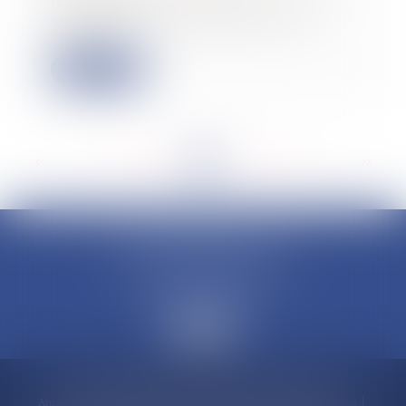
Une société cessionnaire d’un droit
au bail signifie aux bailleurs la
cession...
Lire la suite
<<
<
...
149
150
151
152
153
154
155
...
>
>>
CLAUDINE PORTEL AVOCAT
50 rue Schoelcher
97200 FORT-DE-FRANCE
Accueil
Compétences
Cabinet
Claudine PORTEL
Annonces immobilières
Honoraires
Actualités
Contactez-nous