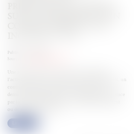
PRESTATION ACCOMPLIE
SUR LE FONDEMENT D’UN
CONTRAT RÉSOLU DOIT
INCLURE LA TVA
Publié le :
01/03/2023
Source :
www.lemag-juridique.com
Une société avait conclu avec une seconde dont
l’activité reposait sur la gestion des centres d’appels, un
contrat portant sur la prise en charge, par cette
dernière, des appels effectués sur la ligne mise en place
par la première, dédiée aux cas de dysfonctionnement
ou de pannes d’ascenseur...
Lire la suite