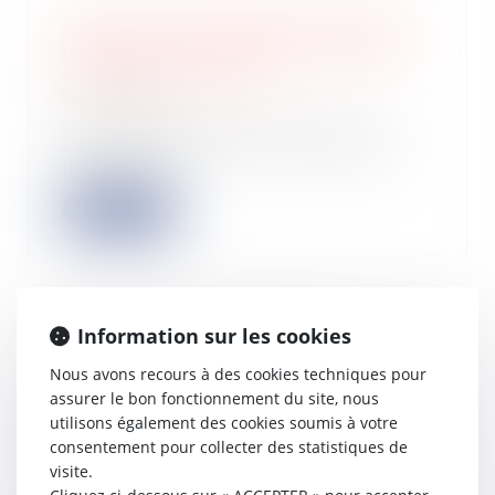
Location de l'habitation principale :
le plafond d'exonération des loyers
en hausse pour 2023
08/06/2023
Les plafonds par mètre carré de
surface habitable en deçà desquels
le loyer e...
Lire la suite
Information sur les cookies
Le garant d’achèvement d’un
ouvrage doit prouver que le solde du
Nous avons recours à des cookies techniques pour
prix de vente est la contrepartie des
assurer le bon fonctionnement du site, nous
travaux d’achèvement
utilisons également des cookies soumis à votre
07/06/2023
consentement pour collecter des statistiques de
Une société a fait construire un
visite.
immeuble à usage d’habitation dont