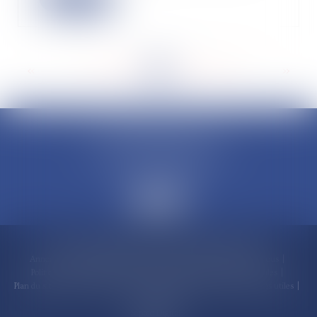
<<
<
...
134
135
136
137
138
139
140
...
>
>>
CLAUDINE PORTEL AVOCAT
50 rue Schoelcher
97200 FORT-DE-FRANCE
Accueil
Compétences
Cabinet
Claudine PORTEL
Annonces immobilières
Honoraires
Actualités
Contactez-nous
Politique de cookies
Politique de confidentialité
Mentions légales
Plan du site
RDV en ligne
Espace client
Paiement en ligne
Liens utiles
Articles
Septeo Digital