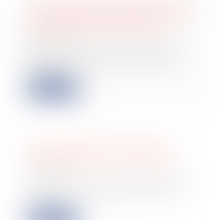
L’augmentation du montant nominal
de titres n’entraîne pas de rupture de
la continuité de leur détention
07/06/2023
Pour l'appréciation de la condition
tenant à la durée de détention des
titres...
Lire la suite
De la prescription de l’action en
constatation d’un bail commercial
06/06/2023
Une indivision, aux droits de laquelle
est venu un groupement forestier,
avai...
Lire la suite