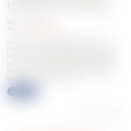
UNE ANALYSE JURIDIQUE
Publié le :
06/06/2023
Source :
www.droits-pharmacie.fr
La Société par Actions Simplifiée Unipersonnelle
(SASU) est une forme d’entreprise très prisée pour sa
souplesse et sa simplicité. Cependant, le président de
cette structure n’est pas exempt de responsabilités.
Découvrez les principales obligations juridiques qui
pèsent sur le dirigeant d’une SASU...
Lire la suite