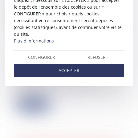
Cliquez ci-dessous sur « ACCEPTER » pour accepter
elle a ve...
le dépôt de l'ensemble des cookies ou sur «
CONFIGURER » pour choisir quels cookies
Lire la suite
nécessitant votre consentement seront déposés
(cookies statistiques), avant de continuer votre visite
du site.
Plus d'informations
Terrain inconstructible du fait d’une
CONFIGURER
REFUSER
modification du PLU : conséquence
sur la vente immobilière
ACCEPTER
07/06/2023
Le respect de l'obligation de
délivrance conforme du vendeur d'un
terrain ven...
Lire la suite