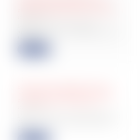
organismes bénéficiaires de dons
peut être effectuée jusqu'à fin 2022
18/05/2022
Dans le cadre des précisions
apportées, sur le site impots.gouv.fr,
sur la no...
Lire la suite
Entrepreneurs individuels : Bercy
commente l'allongement des délais
pour opter pour le régime réel
18/05/2022
L’article 7 de la Loi de Finances pour
2022 a allongé les délais d’option
pou...
Lire la suite