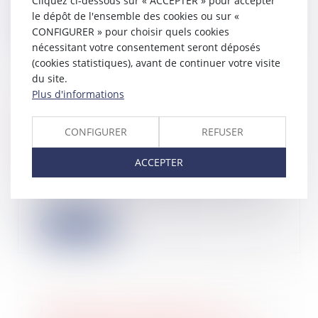
Cliquez ci-dessous sur « ACCEPTER » pour accepter
le dépôt de l'ensemble des cookies ou sur «
Lire la suite
CONFIGURER » pour choisir quels cookies
nécessitant votre consentement seront déposés
(cookies statistiques), avant de continuer votre visite
du site.
Plus d'informations
En présence de mérule, l’acheteur
n’a pas de recours s’il a renoncé à
CONFIGURER
REFUSER
faire réaliser un diagnostic
18/05/2022
ACCEPTER
L’acheteur professionnel averti lors
de la vente de risques potentiels de
mér...
Lire la suite
La déclaration incombant aux