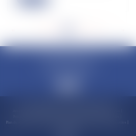
<<
<
...
190
191
192
193
194
195
196
...
>
>>
CLAUDINE PORTEL AVOCAT
50 rue Schoelcher
97200 FORT-DE-FRANCE
Accueil
Compétences
Cabinet
Claudine PORTEL
Annonces immobilières
Honoraires
Actualités
Contactez-nous
Politique de cookies
Politique de confidentialité
Mentions légales
Plan du site
RDV en ligne
Espace client
Paiement en ligne
Liens utiles
Articles
Septeo Digital