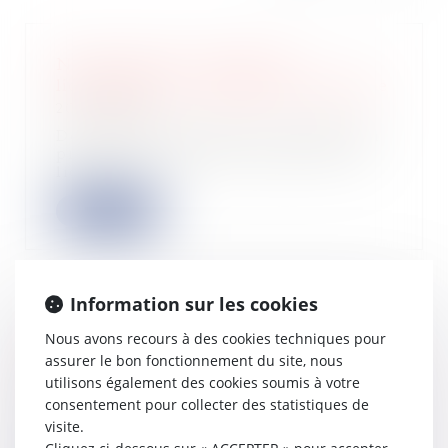
Non-respect de l’ordre des
licenciements : compétence judiciaire
20/05/2022
Des salariés saisissent la juridiction
prud’homale afin de contester leur
lic...
Lire la suite
Information sur les cookies
Comment lever des fonds auprès des
Nous avons recours à des cookies techniques pour
particuliers sur Crowdcube
assurer le bon fonctionnement du site, nous
19/05/2022
utilisons également des cookies soumis à votre
Vous êtes client d'une startup ou
consentement pour collecter des statistiques de
utilisateur d'une application qui
visite.
enregistr...