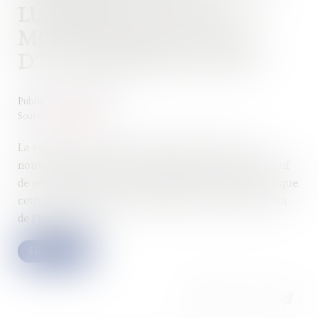
LUI-MÊME UN JUSTE
MOTIF DE RÉVOCATION
D'UN DIRIGEANT DE SA
Publié le :
18/05/2022
Source :
www.efl.fr
La volonté d'une société de mettre en place une
nouvelle gouvernance ne constitue pas un juste motif
de révocation de son président du directoire dès lors que
cette révocation n'est pas justifiée par la préservation
de l'intérêt social...
Lire la suite