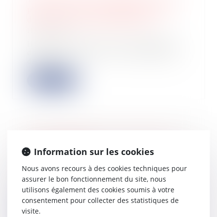
pour faire entrer la fidélité client
dans l’ère de l’infrastructure
11/07/2025
Il fut un temps où les programmes
de fidélité relevaient du marketing
de prox...
Lire la suite
Taxe foncière 2025 : retraités, êtes-
vous exonérés ?
Information sur les cookies
11/07/2025
Nous avons recours à des cookies techniques pour
La hausse de la taxe foncière 2025,
assurer le bon fonctionnement du site, nous
indexée sur l’inflation de la valeur
utilisons également des cookies soumis à votre
loca...
consentement pour collecter des statistiques de
Lire la suite
visite.