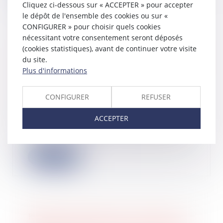
Cliquez ci-dessous sur « ACCEPTER » pour accepter
le dépôt de l'ensemble des cookies ou sur «
CONFIGURER » pour choisir quels cookies
nécessitant votre consentement seront déposés
(cookies statistiques), avant de continuer votre visite
Contestation de la créance : l’acte de
du site.
signification n’a pas à reproduire les
Plus d'informations
dispositions de l’article L.622-7 du
Code de commerce lorsqu’elles sont
rappelées par la lettre initiale
CONFIGURER
REFUSER
11/07/2025
ACCEPTER
Selon l’article R.624-1, alinéa 2, du
Code de commerce, si une créance
autre...
Lire la suite
Remboursement fiscal : le point de