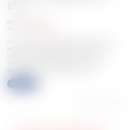
DPE
Publié le :
08/07/2025
Source :
www.actu-juridique.fr
La Cour des comptes confirme que le diagnostic de
performance énergétique (DPE) est devenu un outil
central pour orienter les décisions en matière
d’immobilier et met en lumière les lacunes qui
demeurent en matière de fiabilité du DPE...
Lire la suite
Talon.One lève 114 millions d’euros