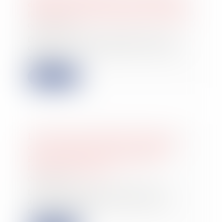
départ des intérêts moratoires fixé à
la réception des fonds par la banque
09/07/2025
Dans un arrêt du 18 juin 2025, la
Cour de cassation précise la règle
applicab...
Lire la suite
La perte de la qualité d’associé en
cours d’instance ne fait (toujours
pas) barrage à la poursuite de
l’action ut singuli !
08/07/2025
L’action ut singuli permet à un
associé d’intenter une action en
responsabili...