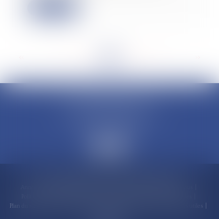
Lire la suite
<<
<
...
21
22
23
24
25
26
27
...
>
>>
CLAUDINE PORTEL AVOCAT
50 rue Schoelcher
97200 FORT-DE-FRANCE
Accueil
Compétences
Cabinet
Claudine PORTEL
Annonces immobilières
Honoraires
Actualités
Contactez-nous
Politique de cookies
Politique de confidentialité
Mentions légales
Plan du site
RDV en ligne
Espace client
Paiement en ligne
Liens utiles
Articles