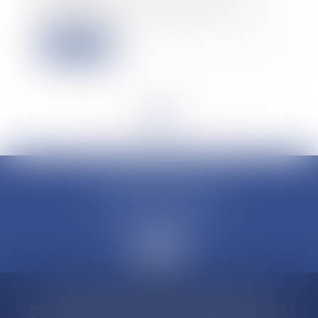
majorer la taxe d'habitation n’est
pas publié...
Lire la suite
<<
<
...
149
150
151
152
153
154
155
...
>
>>
CLAUDINE PORTEL AVOCAT
50 rue Schoelcher
97200 FORT-DE-FRANCE
Accueil
Compétences
Cabinet
Claudine PORTEL
Annonces immobilières
Honoraires
Actualités
Contactez-nous