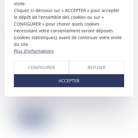
visite.
Une société cessionnaire d’un droit
Cliquez ci-dessous sur « ACCEPTER » pour accepter
au bail signifie aux bailleurs la
le dépôt de l'ensemble des cookies ou sur «
cession...
CONFIGURER » pour choisir quels cookies
Lire la suite
nécessitant votre consentement seront déposés
(cookies statistiques), avant de continuer votre visite
du site.
Plus d'informations
Montant net social une nouveauté au
CONFIGURER
REFUSER
bulletin de salaire à compter du 1er
juillet 2023
ACCEPTER
28/02/2023
Arrêté du 31 janvier 2023 modifiant
l'arrêté du 25 février 2016 fixant les
li...
Lire la suite