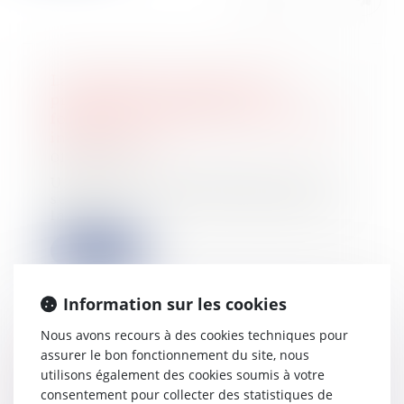
La restitution en valeur d’une
prestation accomplie sur le
fondement d’un contrat résolu doit
inclure la TVA
01/03/2023
Une société avait conclu avec une
seconde dont l’activité reposait sur
la ges...
Lire la suite
Information sur les cookies
Nous avons recours à des cookies techniques pour
assurer le bon fonctionnement du site, nous
Déspécialisation en cours de bail et
utilisons également des cookies soumis à votre
loyer du bail renouvelé
consentement pour collecter des statistiques de
28/02/2023