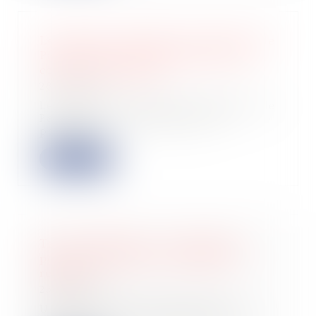
Le greffe du tribunal de commerce de
Paris autorise le dépôt papier pour
certaines formalités
28/02/2023
Le greffe du tribunal de commerce de
Paris offre aux entreprises la
possibili...
Lire la suite
Taxe d'habitation : la majoration
pour les résidences secondaires
reportée
23/02/2023
Un report Le décret requis pour