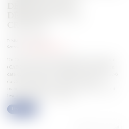
DÉBITEUR VAUT
DÉCLARATION DE
CRÉANCE
Publié le :
02/03/2023
Source :
www.lemag-juridique.com
Un Groupement Agricole d'Exploitation en Commun
(GAEC) a été mis en sauvegarde par un jugement en
date du 28 mars 2017. Se conformant à l’article L.622-6
du Code de commerce, le débiteur a remis au
mandataire judiciaire, la liste de ses créanciers, parmi
lesquels figurait une coopérative...
Lire la suite