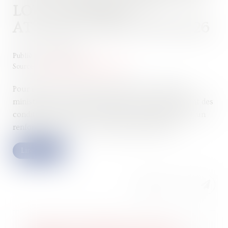
LOI « LOGEMENT »
ATTENDU POUR L’ÉTÉ 2026
Publié le :
13/05/2026
Source :
cabinet-rs.expert-infos.com
Pour relancer le marché du logement, le Premier
ministre a annoncé notamment un assouplissement des
conditions de location des passoires thermiques et un
renforcement du nouveau dispositif Jeanbrun...
Lire la suite