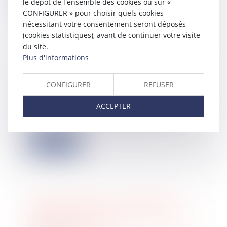
le dépôt de l'ensemble des cookies ou sur «
Lire la suite
CONFIGURER » pour choisir quels cookies
nécessitant votre consentement seront déposés
(cookies statistiques), avant de continuer votre visite
du site.
Plus d'informations
La fintech Finary lève 25 millions
d’euros avec PayPal et Y Combinator
CONFIGURER
REFUSER
26/09/2025
Finary boucle une série B pour
ACCEPTER
décupler la force de frappe de sa
plateforme d...
Lire la suite
Primo-accession : les conditions
d’exonération des droits de mutation
précisées par décret