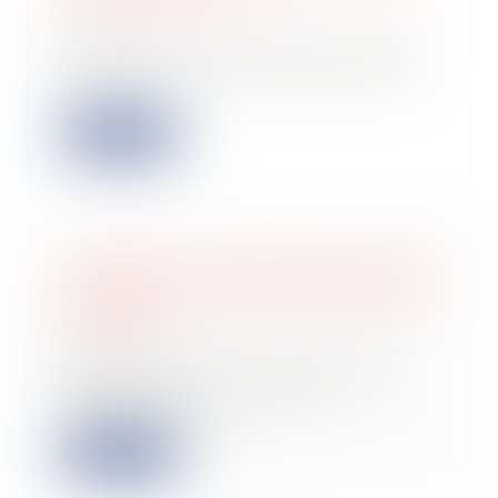
26/09/2025
Initialement, l’article 1594 F septies
du Code général des impôts prévoit
une...
Lire la suite
L’éligibilité à la liquidation judiciaire
s’apprécie à la date d’ouverture de la
procédure !
25/09/2025
Selon l’article L.640-2 du Code de
commerce, la procédure de
liquidation judi...
Lire la suite