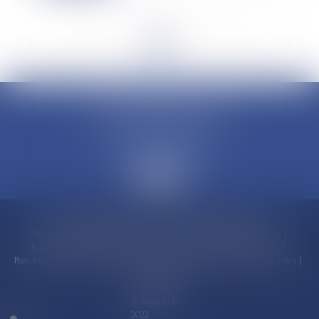
<<
<
...
10
11
12
13
14
15
16
...
>
>>
CLAUDINE PORTEL AVOCAT
50 rue Schoelcher
97200 FORT-DE-FRANCE
Accueil
Compétences
Cabinet
Claudine PORTEL
Annonces immobilières
Honoraires
Actualités
Contactez-nous
Politique de cookies
Politique de confidentialité
Mentions légales
Plan du site
RDV en ligne
Espace client
Paiement en ligne
Liens utiles
Articles
Septeo Digital
& Services ©
2022