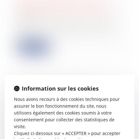
Nouvelles conditions d'accès au
Registre des bénéficiaires effectifs
12/05/2026
Depuis le 31 juillet 2024, l’accès au
Registre des bénéficiaires effectifs
(R...
Lire la suite
Sous-traitance et garantie de
Information sur les cookies
paiement : la Cour de cassation
confirme la responsabilité du
Nous avons recours à des cookies techniques pour
dirigeant de droit
assurer le bon fonctionnement du site, nous
26/09/2025
utilisons également des cookies soumis à votre
consentement pour collecter des statistiques de
En matière de construction de
maisons individuelles, l’article L 241-
visite.
9 du Cod...
Cliquez ci-dessous sur « ACCEPTER » pour accepter