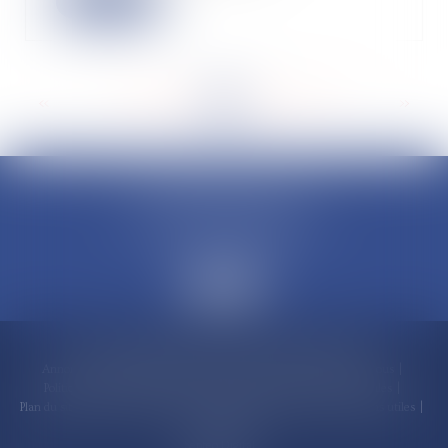
Lire la suite
<<
<
...
185
186
187
188
189
190
191
...
>
>>
CLAUDINE PORTEL AVOCAT
50 rue Schoelcher
97200 FORT-DE-FRANCE
Accueil
Compétences
Cabinet
Claudine PORTEL
Annonces immobilières
Honoraires
Actualités
Contactez-nous
Politique de cookies
Politique de confidentialité
Mentions légales
Plan du site
RDV en ligne
Espace client
Paiement en ligne
Liens utiles
Articles
Septeo Digital