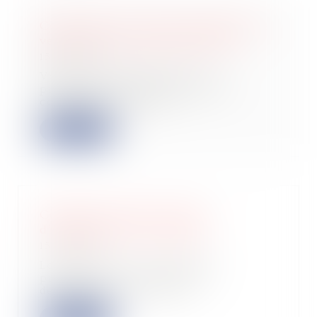
Compromis de vente et promesse de
vente : tout ce qu'il faut savoir
15/06/2022
Vous vous interrogez sur la
promesse de vente ainsi que le
compromis de vente...
Lire la suite
Comment résilier son bail
d’habitation non meublée ?
15/06/2022
Locataire de votre résidence
principale, votre projet de
déménagement se préc...