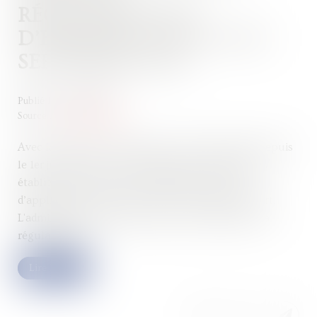
RÉGULARISATION
D’ERREURS AVANT LE 30
SEPTEMBRE 2022
Publié le :
15/06/2022
Source :
www.legifiscal.fr
Avec la réforme du régime des ventes à distance depuis
le 1er juillet 2021, un certain nombre d’entreprises
établies à l’étranger ont néanmoins continué
d’appliquer à tort le taux de TVA du pays de départ.
L'administration fiscale propose une incitation à la
régularisation...
Lire la suite