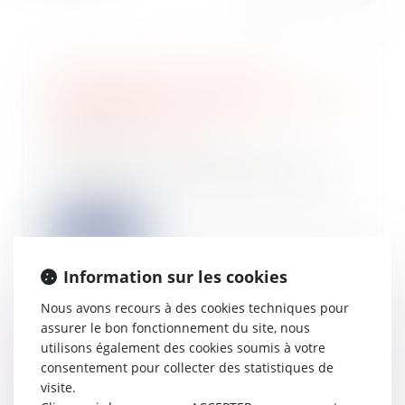
Cautionnement : le délai de
prescription de 3 ans prévu par la loi
de 1989 est exclusif
22/06/2022
Le recours subrogatoire de la
caution contre le locataire défaillant
est soum...
Lire la suite
Information sur les cookies
Nous avons recours à des cookies techniques pour
assurer le bon fonctionnement du site, nous
Liquidation judiciaire : pas de
utilisons également des cookies soumis à votre
dissolution de plein droit
consentement pour collecter des statistiques de
17/06/2022
visite.