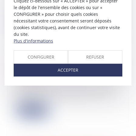
Sociétés : Si la société prend fin par
Cliquez ci-dessous sur « ACCEPTER » pour accepter
l'effet d'un jugement ordonnant la
le dépôt de l'ensemble des cookies ou sur «
clô...
CONFIGURER » pour choisir quels cookies
nécessitant votre consentement seront déposés
Lire la suite
(cookies statistiques), avant de continuer votre visite
du site.
Plus d'informations
CONFIGURER
REFUSER
Comblement de passif : miser sur un
seul client constitue-t-il une faute de
ACCEPTER
gestion ?
15/06/2022
Ne commet pas de faute de gestion
le dirigeant ayant engagé la société
dans u...
Lire la suite