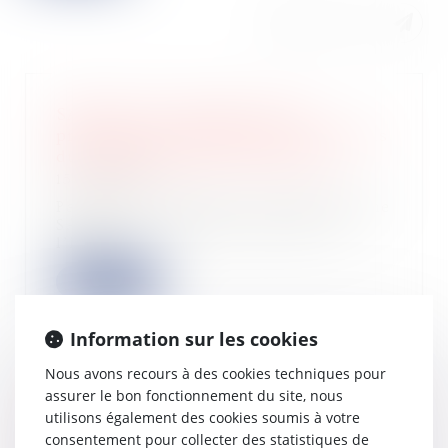
SASU à l’IR : application des
prélèvements sociaux sur les revenus
du patrimoine dans certains cas
15/06/2026
Partons du contexte. L’on sait qu’une
SAS est par principe passible de
l’impô...
Lire la suite
Information sur les cookies
Nous avons recours à des cookies techniques pour
assurer le bon fonctionnement du site, nous
Visite domiciliaire fiscale : seule
utilisons également des cookies soumis à votre
l’ordonnance doit être notifiée à
consentement pour collecter des statistiques de
l’occupant des lieux