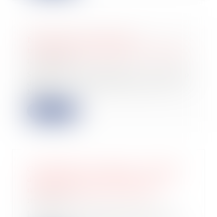
Novaleum lève 1 M€ pour
transformer déchets gras en énergie
12/06/2026
Souveraineté énergétique : la startup
deeptech lyonnaise Novaleum lève 1
M€ p...
Lire la suite
Commissaire aux apports : le défaut
d’indépendance entraîne aussi la
nullité de la lettre de mission
10/06/2026
La Cour de cassation renforce les