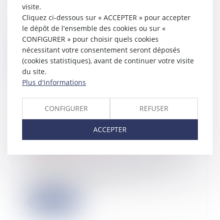
visite.
12/06/2026
Cliquez ci-dessous sur « ACCEPTER » pour accepter
La Cour de cassation rappelle que la
le dépôt de l'ensemble des cookies ou sur «
procédure de visite et de saisie
CONFIGURER » pour choisir quels cookies
prévue...
nécessitant votre consentement seront déposés
(cookies statistiques), avant de continuer votre visite
Lire la suite
du site.
Plus d'informations
CONFIGURER
REFUSER
Assurance dommages-ouvrage : la
responsabilité contractuelle de droit
ACCEPTER
commun écartée
12/06/2026
En matière d’assurance dommages-
ouvrage, les obligations de
l’assureur et les...
Lire la suite