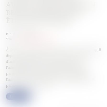
AVANT L’AVIS DE MISE EN
RECOUVREMENT PEUT
ÊTRE RÉGULARISÉE
Publié le :
10/06/2026
Source :
www.lemag-juridique.com
À la suite du décès d'une femme en 2018, son fils adoptif
dépose une déclaration de succession. À l’occasion
d'une déclaration de succession rectificative,
l'administration fiscale demande des justificatifs
permettant d'établir que l'adoptante a prodigué à
l'adopté, durant sa minorité, des soins ininterrompus
pendant au moins cinq ans...
Lire la suite