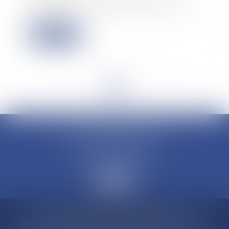
exigences d’indépendance pesant sur
le comm...
Lire la suite
<<
<
...
5
6
7
8
9
10
11
...
>
>>
CLAUDINE PORTEL AVOCAT
50 rue Schoelcher
97200 FORT-DE-FRANCE
Accueil
Compétences
Cabinet
Claudine PORTEL
Annonces immobilières
Honoraires
Actualités
Contactez-nous