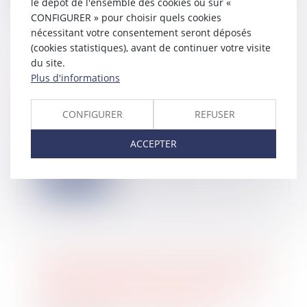
le dépôt de l'ensemble des cookies ou sur «
CONFIGURER » pour choisir quels cookies
nécessitant votre consentement seront déposés
(cookies statistiques), avant de continuer votre visite
du site.
Taxe foncière : découvrez le nouveau
Plus d'informations
mode de calcul envisagé
04/07/2024
CONFIGURER
REFUSER
Dans un rapport, la Cour des
comptes préconise de changer le
ACCEPTER
mode de calcul d...
Lire la suite
Le remboursement du prêt personnel
apporté en compte courant d’associé
est-il déductible au titre des frais
professionnels du dirigeant ?