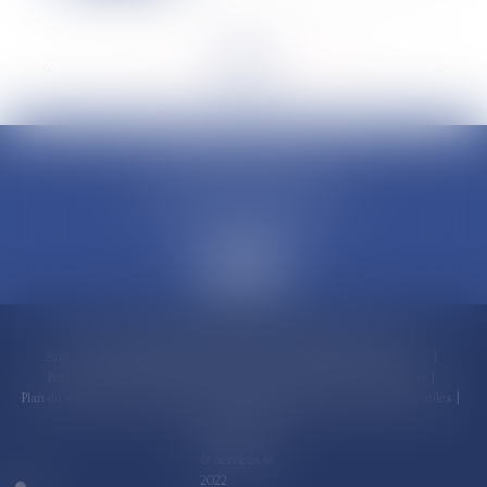
<<
<
...
77
78
79
80
81
82
83
...
>
>>
CLAUDINE PORTEL AVOCAT
50 rue Schoelcher
97200 FORT-DE-FRANCE
Accueil
Compétences
Cabinet
Claudine PORTEL
Annonces immobilières
Honoraires
Actualités
Contactez-nous
Politique de cookies
Politique de confidentialité
Mentions légales
Plan du site
RDV en ligne
Espace client
Paiement en ligne
Liens utiles
Articles
Septeo Digital
& Services ©
2022