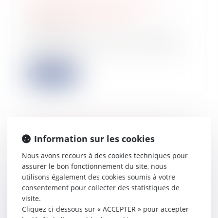
Remboursements d'impôt sur le
revenu 2024 : les dates
09/07/2024
Remboursement, ou reste à payer ?
Le prélèvement à la source, donne
une esti...
Lire la suite
Réunion de deux lots : le local à
Information sur les cookies
usage d’habitation ne perd pas son
usage
Nous avons recours à des cookies techniques pour
09/07/2024
assurer le bon fonctionnement du site, nous
utilisons également des cookies soumis à votre
L’article L. 631-7 du Code de la
construction et de l’habitation
consentement pour collecter des statistiques de
dispose que...
visite.
Cliquez ci-dessous sur « ACCEPTER » pour accepter
Lire la suite