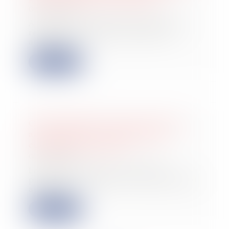
03/07/2024
A la suite de difficulté financières
rencontrées par une société, un
accord t...
Lire la suite
Crédit d’impôt en faveur de l’aide
aux personnes : la prorogation
commentée au BOFiP
02/07/2024
La loi de finances pour 2024 a
prorogé et recentré le crédit d’impôt
au titre...
Lire la suite