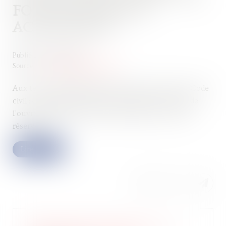
FONCTION DE SON
ACHÈVEMENT
Publié le :
03/07/2024
Source :
www.lemag-juridique.com
Aux termes des dispositions de l’article 1792-6 du Code
civil : « La réception est l'acte par lequel le maître de
l'ouvrage déclare accepter l'ouvrage avec ou sans
réserves. »...
Lire la suite