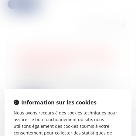
Lire la suite
L’administration fiscale précise les
contours du dispositif d’exonération
des dons familiaux
17/09/2025
L’administration fiscale vient de
fournir des précisions importantes
pour l’a...
Information sur les cookies
Lire la suite
Nous avons recours à des cookies techniques pour
assurer le bon fonctionnement du site, nous
utilisons également des cookies soumis à votre
consentement pour collecter des statistiques de