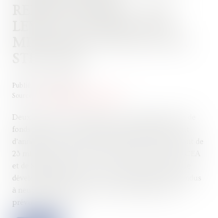
RENOUVELABLES : UNE
LEVÉE DE FONDS DE 23
MILLIONS D’EUROS POUR
STELLARIA
Publié le :
12/09/2025
Source :
www.techniques-ingenieur.fr
Deux ans après sa fondation et une première levée de
fonds réussie, la start-up française STELLARIA vient
d’annoncer une seconde levée de fonds d’un montant de
23 millions d’euros. Pour la jeune pousse issue du CEA
et de Schneider Electric, c’est un pas de plus dans le
développement de son réacteur nucléaire à sels fondus
à neutrons rapides, dont la commercialisation est
prévue d’ici 2035...