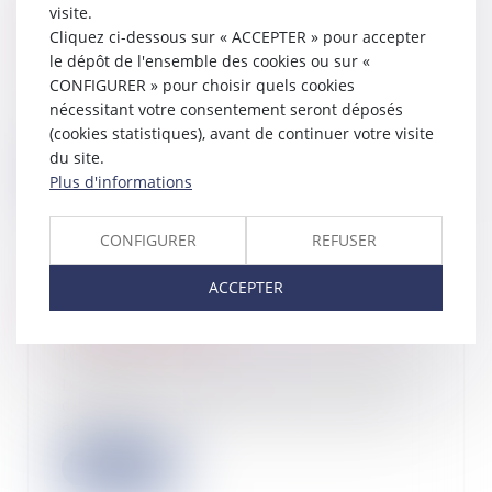
visite.
Étiquette énergétique -Calcul du
DPE : ce qui va changer
Cliquez ci-dessous sur « ACCEPTER » pour accepter
le dépôt de l'ensemble des cookies ou sur «
17/09/2025
CONFIGURER » pour choisir quels cookies
À partir du 1er janvier 2026, le
nécessitant votre consentement seront déposés
coefficient de conversion de
l’électricité f...
(cookies statistiques), avant de continuer votre visite
du site.
Lire la suite
Plus d'informations
CONFIGURER
REFUSER
ACCEPTER
Du nouveau pour le directoire des
sociétés anonymes
16/09/2025
Le seuil du capital social en dessous
duquel le directoire d’une société
anon...
Lire la suite