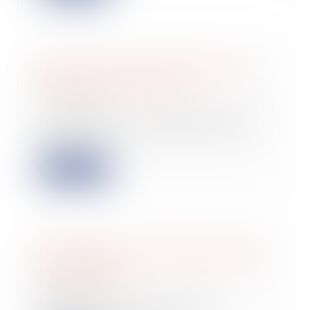
Création d’un groupe TVA : optez
avant le 31 octobre 2025 !
15/09/2025
Les entreprises qui souhaitent créer
un groupe TVA à partir de 2026
doivent o...
Lire la suite
MaPrimeRénov' : redémarrage prévu
le 30 septembre
12/09/2025
MaPrimeRénov’ : alors que le