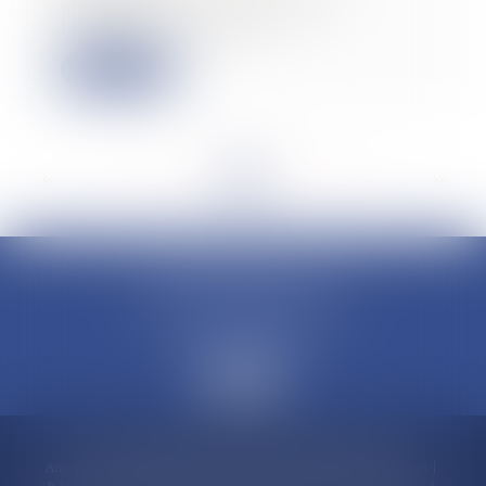
ministre de l’Économie, Éric
Lombard, avait anno...
Lire la suite
<<
<
...
12
13
14
15
16
17
18
...
>
>>
CLAUDINE PORTEL AVOCAT
50 rue Schoelcher
97200 FORT-DE-FRANCE
Accueil
Compétences
Cabinet
Claudine PORTEL
Annonces immobilières
Honoraires
Actualités
Contactez-nous