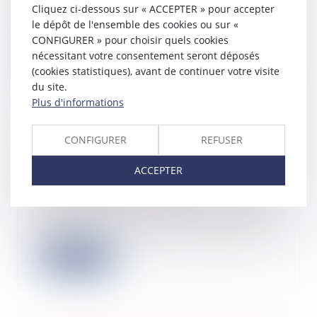
Le gouvernement met en place des
Cliquez ci-dessous sur « ACCEPTER » pour accepter
mesures strictes contre les
le dépôt de l'ensemble des cookies ou sur «
diagnostiqueurs...
CONFIGURER » pour choisir quels cookies
Lire la suite
nécessitant votre consentement seront déposés
(cookies statistiques), avant de continuer votre visite
du site.
Plus d'informations
Annulation d’un avis de mise en
CONFIGURER
REFUSER
recouvrement : rappel des limites des
pouvoirs du juge fiscal
ACCEPTER
24/03/2025
Une société, exerçant une activité
d’entrepositaire agréé et assurant le
stoc...
Lire la suite