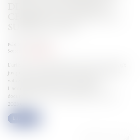
DE LA PLUS-VALUE DE
CESSION D'UN DROIT DE
SURÉLÉVATION
Publié le :
21/03/2025
Source :
www.legifiscal.fr
L'article 85 de la loi de finances pour 2025 a prolongé
jusqu'au 31 décembre 2026 l'exonération de la plus-
value de cession d'un droit de surélévation.
L’administration fiscale vient de mettre sa
documentation à jour (actualité BOFiP du 11 mars
2025)...
Lire la suite