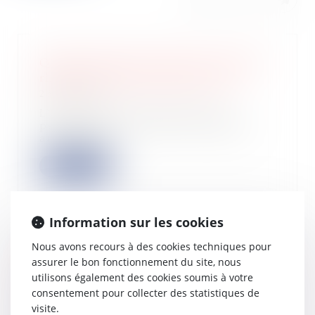
Quand mariage et droit des sociétés
riment avec association forcée !
26/03/2025
L’article 1832-2 du Code civil
permet, sous certaines conditions,
au conjoint...
Lire la suite
Information sur les cookies
Nous avons recours à des cookies techniques pour
DPE frauduleux : Le gouvernement
assurer le bon fonctionnement du site, nous
durcit les sanctions contre les
utilisons également des cookies soumis à votre
diagnostiqueurs véreux
consentement pour collecter des statistiques de
26/03/2025
visite.