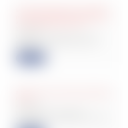
La garantie décennale ne s’applique
pas aux équipements indispensables
à l’activité professionnelle.
21/03/2025
La garantie décennale couvre, en
principe, l’ouvrage ainsi que ses
éléments d...
Lire la suite
Nouvelle levée de fonds pour Beyond
Green
21/03/2025
Le groupe agro-alimentaire,
spécialiste de l’alimentation durable,
entend ain...