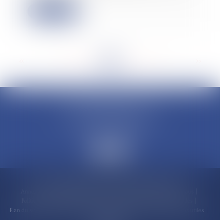
Lire la suite
<<
<
...
39
40
41
42
43
44
45
...
>
>>
CLAUDINE PORTEL AVOCAT
50 rue Schoelcher
97200 FORT-DE-FRANCE
Accueil
Compétences
Cabinet
Claudine PORTEL
Annonces immobilières
Honoraires
Actualités
Contactez-nous
Politique de cookies
Politique de confidentialité
Mentions légales
Plan du site
RDV en ligne
Espace client
Paiement en ligne
Liens utiles
Articles