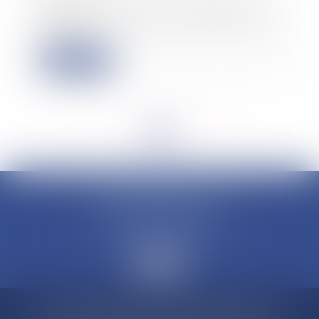
Le Conseil d’État s’est récemment
prononcé sur la date limite de report
appli...
Lire la suite
<<
<
...
76
77
78
79
80
81
82
...
>
>>
CLAUDINE PORTEL AVOCAT
50 rue Schoelcher
97200 FORT-DE-FRANCE
Accueil
Compétences
Cabinet
Claudine PORTEL