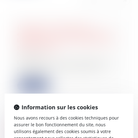
Diagnostic de performance
énergétique -Passoires thermiques :
le DPE évolue au 1er juillet pour les
petites surfaces
16/07/2024
Le mode de calcul du diagnostic de
performance énergétique (DPE)
connaît des...
Lire la suite
Information sur les cookies
Nous avons recours à des cookies techniques pour
Résiliation du bail pour défaut de
assurer le bon fonctionnement du site, nous
paiement : les loyers et charges
utilisons également des cookies soumis à votre
d'occupation postérieure doivent être