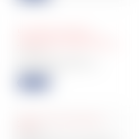
La loi visant à accroître le
financement des entreprises et
l’attractivité de la France est publiée
10/07/2024
La loi visant à accroître le
financement des entreprises et
l’attractivité de...
Lire la suite
Crédit de TVA et date limite de
report
10/07/2024