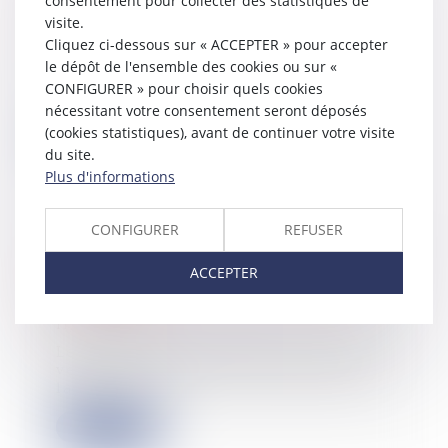
consentement pour collecter des statistiques de
impayées au jugement d’ouverture
visite.
12/07/2024
Cliquez ci-dessous sur « ACCEPTER » pour accepter
Selon les articles L.622-14 2°, et
le dépôt de l'ensemble des cookies ou sur «
R.622-13, alinéa 2 du Code de
CONFIGURER » pour choisir quels cookies
commerce app...
nécessitant votre consentement seront déposés
(cookies statistiques), avant de continuer votre visite
Lire la suite
du site.
Plus d'informations
CONFIGURER
REFUSER
Pas de taxes sur la plus-value pour
ACCEPTER
les parcelles ou bâtiments de moins
de 15 000 €
11/07/2024
Les plus-values réalisées lors d’une
vente immobilière sont taxées dans
la pl...
Lire la suite