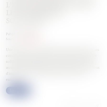
L'INVESTISSEMENT DANS
LES ENTREPRISES
SOLIDAIRES
Publié le :
16/07/2024
Source :
www.legifiscal.fr
Une bonne nouvelle, prévisible était attendue, pour les
contribuables qui souhaitent investir dans l'économie
solidaire. Le dispositif de réduction d'impôt "Madelin"
aussi appelé IR-PME permet de bénéficier de réductions
d'impôts lors d'un investissement au sein d'une
entreprise...
Lire la suite