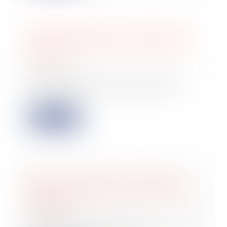
Détermination de la valeur locative
des baux commerciaux renouvelés ou
révisés
20/06/2023
Dans le cadre d’un bail commercial,
le montant des loyers des baux
renouvelés...
Lire la suite
Pinel : actualisation pour 2023 des
plafonds de loyers et ressources des
locataires
20/06/2023
Plusieurs dispositifs fiscaux existent