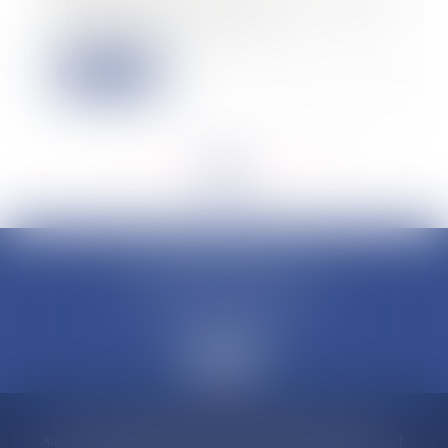
dans le but d’encourager
l’investissem...
Lire la suite
<<
<
...
132
133
134
135
136
137
138
...
>
>>
CLAUDINE PORTEL AVOCAT
50 rue Schoelcher
97200 FORT-DE-FRANCE
Accueil
Compétences
Cabinet
Claudine PORTEL
Annonces immobilières
Honoraires
Actualités
Contactez-nous