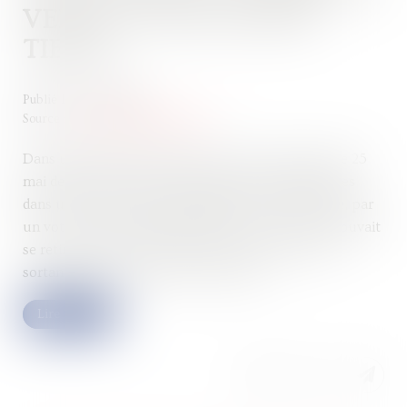
VENTE À UNE SOCIÉTÉ
TIERCE
Publié le :
21/06/2023
Source :
www.lemag-juridique.com
Dans un litige porté devant la Cour de cassation le 25
mai dernier, deux associés détenant des parts égales
dans une société civile immobilière, avaient décidé, par
un vote de l’assemblée générale, que l’un d’eux pouvait
se retirer de la SCI. Les droits sociaux de l’associé
sortant furent calculés par un expert...
Lire la suite