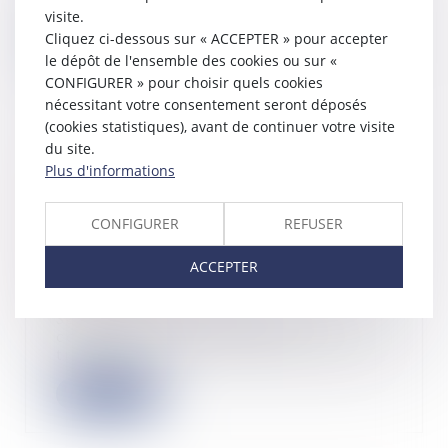
civil, cons...
visite.
Cliquez ci-dessous sur « ACCEPTER » pour accepter
Lire la suite
le dépôt de l'ensemble des cookies ou sur «
CONFIGURER » pour choisir quels cookies
nécessitant votre consentement seront déposés
(cookies statistiques), avant de continuer votre visite
du site.
Si le contrat a un rapport direct avec
Plus d'informations
l'activité professionnelle du maître
de l'ouvrage, celui-ci ne peut être
CONFIGURER
REFUSER
considéré comme un non
professionnel dans ses rapports avec
ACCEPTER
le maître d'œuvre
21/06/2023
Saisie d’un litige relatif à la
constatation de désordres liés à des
travaux...
Lire la suite