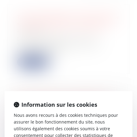
Taxe d'aménagement : date à laquelle
s'apprécie le droit à l'abattement
22/06/2023
Le droit à l’abattement de 50
% applicable pour le calcul de
la taxe d'aménag...
Lire la suite
Vente à réméré et prescription de
Information sur les cookies
l’action pour reconnaissance de la
propriété
Nous avons recours à des cookies techniques pour
21/06/2023
assurer le bon fonctionnement du site, nous
La vente à réméré régie par les
utilisons également des cookies soumis à votre
articles 1659 et suivants du Code
consentement pour collecter des statistiques de