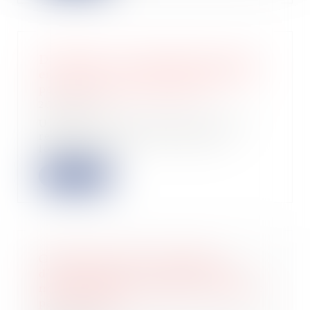
Déclaration et autorisation de mise
en location : nouvelles compétences
pour les maires et les EPCI
20/11/2024
Un décret du 30 octobre est venu
renforcer le rôle des autorités
locales en m...
Lire la suite
Garantie d’éviction et liberté
d’entreprendre : les limites de la
non-concurrence après la cession de
parts sociales