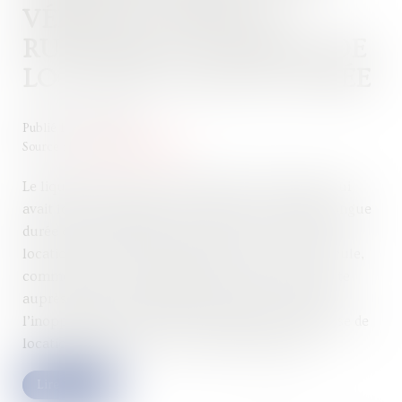
VÉHICULE APRÈS LA
RUPTURE DU CONTRAT DE
LOCATION LONGUE DURÉE
Publié le :
21/11/2024
Source :
www.actu-juridique.fr
Le liquidateur d’une société informe l’entreprise qui
avait loué à la débitrice un véhicule en location longue
durée qu’il n’entend plus poursuivre le contrat de
location mais refuse de restituer à celle-ci le véhicule,
comme il le lui a été demandé et forme une requête
auprès du juge-commissaire aux fins de constater
l’inopposabilité du droit de propriété de l’entreprise de
location de véhicules sur le véhicule litigieux...
Lire la suite