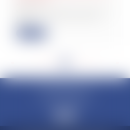
20/11/2024
Selon l’article 1626 du Code civil, la
garantie d’éviction a pour objet
d’ass...
Lire la suite
<<
<
...
57
58
59
60
61
62
63
...
>
>>
CLAUDINE PORTEL AVOCAT
50 rue Schoelcher
97200 FORT-DE-FRANCE