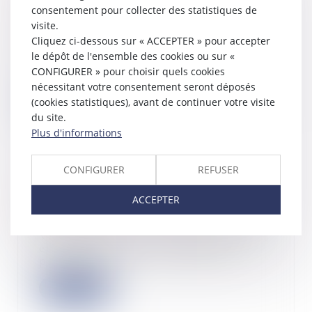
concernant un préjudice subi par
consentement pour collecter des statistiques de
seulement certains lots
visite.
26/11/2024
Cliquez ci-dessous sur « ACCEPTER » pour accepter
Dans une affaire portée devant la
le dépôt de l'ensemble des cookies ou sur «
Cour de cassation le 7 novembre
CONFIGURER » pour choisir quels cookies
dernier, le...
nécessitant votre consentement seront déposés
(cookies statistiques), avant de continuer votre visite
Lire la suite
du site.
Plus d'informations
CONFIGURER
REFUSER
Paiement de la taxe d’habitation : le
ACCEPTER
16 décembre au plus tard !
21/11/2024
Vous le savez, la taxe d’habitation a
été supprimée sur la résidence
principa...
Lire la suite