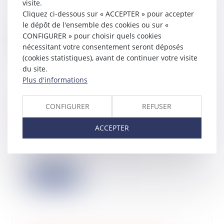
visite.
À compter du 1er janvier 2025, les
Cliquez ci-dessous sur « ACCEPTER » pour accepter
propriétaires de biens immobiliers
situés...
le dépôt de l'ensemble des cookies ou sur «
CONFIGURER » pour choisir quels cookies
Lire la suite
nécessitant votre consentement seront déposés
(cookies statistiques), avant de continuer votre visite
du site.
Plus d'informations
Récupérer la TVA facturée à tort : du
CONFIGURER
REFUSER
nouveau !
03/02/2025
ACCEPTER
En principe, un fournisseur de biens
ou de services qui facture de la TVA
par...
Lire la suite