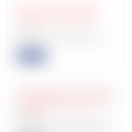
Rappels essentiels concernant la
caractérisation d’un dommage
décennal et son indemnisation
31/01/2025
En matière de construction, la
garantie décennale contenue dans les
dispositi...
Lire la suite
Tribunaux des activités économiques
: champs d'application et barème de
la contribution pour la justice
économique
31/01/2025
Depuis le 1-1-2025, 12 tribunaux de
commerce (Auxerre, Avignon, Le