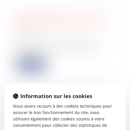
Paiement différé ou fractionné des
droits d’enregistrement : taux pour
2025
05/02/2025
Les taux d’intérêts afférents aux
demandes de paiement différé ou
fractionné...
Lire la suite
Information sur les cookies
Obligations légales de
débroussaillement : l'information des
Nous avons recours à des cookies techniques pour
acquéreurs et des locataires de biens
assurer le bon fonctionnement du site, nous
devient obligatoire en 2025
utilisons également des cookies soumis à votre
consentement pour collecter des statistiques de
04/02/2025