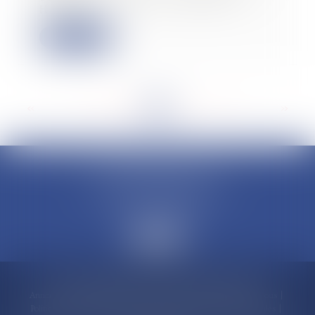
Havre, Le...
Lire la suite
<<
<
...
47
48
49
50
51
52
53
...
>
>>
CLAUDINE PORTEL AVOCAT
50 rue Schoelcher
97200 FORT-DE-FRANCE
Accueil
Compétences
Cabinet
Claudine PORTEL
Annonces immobilières
Honoraires
Actualités
Contactez-nous
Politique de cookies
Politique de confidentialité
Mentions légales