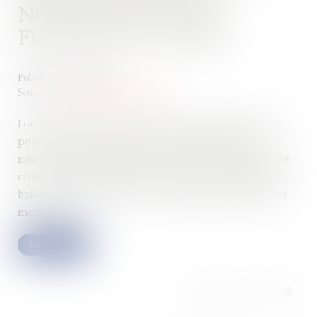
NOUVELLE POUR LA
FIXATION DU LOYER
Publié le :
04/02/2025
Source :
www.lemag-juridique.com
Lors de la fixation du loyer d’un bail commercial, il est
possible de tenir compte d’une obligation légale
nouvelle. Ainsi, l’obligation d’assurance responsabilité
civile de copropriétaire non-occupant à la charge du
bailleur peut être prise en compte dans la fixation des
mensualités...
Lire la suite