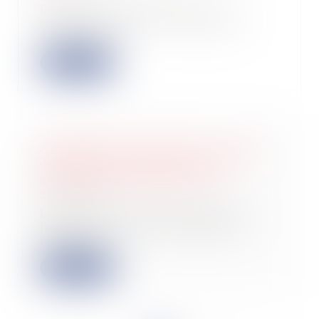
Lors de la déclaration de vos
revenus, vous avez la possibilité
d’opter pour...
Lire la suite
Administrateur provisoire : le juge
des référés ne peut révoquer le
gérant d’une société civile
27/05/2026
La Cour de cassation rappelle les
limites des pouvoirs du juge des
référés en...
Lire la suite