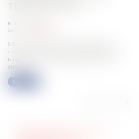
TRIMESTRE 2026
Publié le :
28/05/2026
Source :
journal-du-palais.fr
Selon le groupe Altares, avec 18 986 procédures
collectives ouvertes depuis le début d’année, le 1er
trimestre se clôture sur une hausse de +6,4 % des
défaillances...
Lire la suite
Baux commerciaux : vous pouvez
désormais demander la