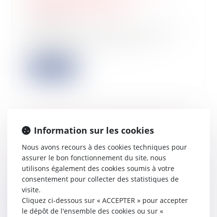
mensualisation du loyer
02/06/2026
Adoptée en avril dans le cadre de la
loi de simplification de la vie
économiq...
Lire la suite
Faire votre demande pour l'aide de
Information sur les cookies
100 € pour les travailleurs « grands
rouleurs
Nous avons recours à des cookies techniques pour
assurer le bon fonctionnement du site, nous
01/06/2026
utilisons également des cookies soumis à votre
Afin de limiter les effets de la hausse
consentement pour collecter des statistiques de
des coûts du carburant, le
Gouverneme...
visite.
Cliquez ci-dessous sur « ACCEPTER » pour accepter
Lire la suite
le dépôt de l'ensemble des cookies ou sur «