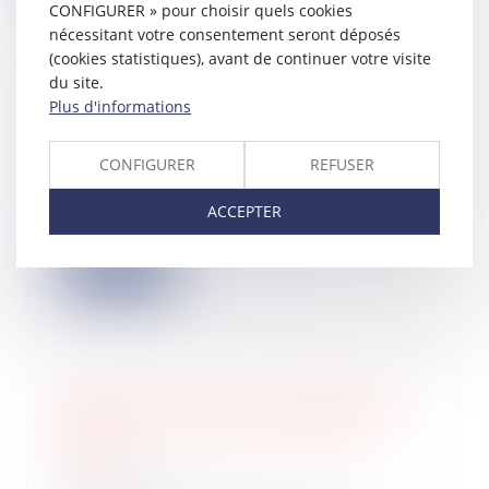
CONFIGURER » pour choisir quels cookies
nécessitant votre consentement seront déposés
(cookies statistiques), avant de continuer votre visite
du site.
Plus d'informations
Mister IA lève 10 millions d'euros
pour son développement
29/05/2026
CONFIGURER
REFUSER
Mister IA, leader français du conseil
et de la formation en IA générative,
ACCEPTER
lè...
Lire la suite
Impôt sur le revenu : comprendre le
barème des frais kilométriques en
2026
27/05/2026