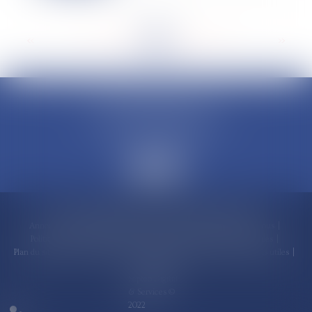
<<
<
...
81
82
83
84
85
86
87
...
>
>>
CLAUDINE PORTEL AVOCAT
50 rue Schoelcher
97200 FORT-DE-FRANCE
Accueil
Compétences
Cabinet
Claudine PORTEL
Annonces immobilières
Honoraires
Actualités
Contactez-nous
Politique de cookies
Politique de confidentialité
Mentions légales
Plan du site
RDV en ligne
Espace client
Paiement en ligne
Liens utiles
Articles
Septeo Digital
& Services ©
2022