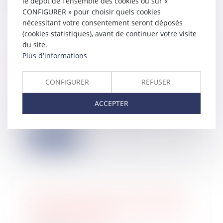
le dépôt de l'ensemble des cookies ou sur «
CONFIGURER » pour choisir quels cookies
nécessitant votre consentement seront déposés
(cookies statistiques), avant de continuer votre visite
du site.
Jeune entreprise de croissance : les
Plus d'informations
indicateurs de performance
économique sont précisés
CONFIGURER
REFUSER
12/06/2024
Le statut de jeune entreprise
ACCEPTER
innovante (JEI) qui ouvre droit à des
avantages...
Lire la suite
Levée de fonds en seed de 1 million
d'euros pour Seelab et son outil de
création graphique