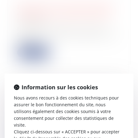
Fixation du loyer du bail renouvelé :
compétence et volonté des parties
18/06/2024
Il résulte des articles L. 145-33 à
L. 145-36 du Code de commerce qu’à
défaut...
Lire la suite
Information sur les cookies
Comment corriger sa déclaration de
revenus ?
Nous avons recours à des cookies techniques pour
12/06/2024
assurer le bon fonctionnement du site, nous
utilisons également des cookies soumis à votre
Les dates limites de la déclaration de
revenus sont passées. Pour autant,
consentement pour collecter des statistiques de
est...
visite.
Cliquez ci-dessous sur « ACCEPTER » pour accepter
Lire la suite