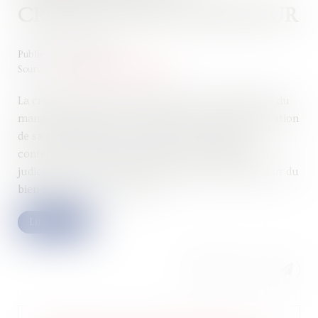
CRÉANCE PAR LE DÉBITEUR
Publié le :
14/06/2024
Source :
www.editions-legislatives.fr
La créance portée par le débiteur à la connaissance du
mandataire judiciaire, si elle fait présumer la déclaration
de sa créance par son titulaire, dans la limite du
contenu de l'information donnée au mandataire
judiciaire, ne vaut pas reconnaissance par le débiteur du
bien-fondé de cette créance...
Lire la suite