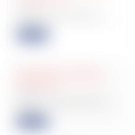
12/06/2024
Seelab.ai, la plateforme d’IA
générative “tout-en-un” dédiée aux
équipes créa...
Lire la suite
Biens immobiliers : l'obligation
d'informer sur le risque de feu de
forêt est élargie
12/06/2024
Dans des zones particulièrement
exposées aux incendies de forêt et de
végétat...
Lire la suite