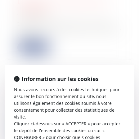
La fixation et la révision du loyer
commercial
26/09/2024
Le bail commercial est un contrat
fondamental, qui permet au locataire
(le pr...
Lire la suite
Information sur les cookies
Quelles sont les caractéristiques qui
Nous avons recours à des cookies techniques pour
rendent un terrain constructible ?
assurer le bon fonctionnement du site, nous
25/09/2024
utilisons également des cookies soumis à votre
Un terrain constructible, aussi
consentement pour collecter des statistiques de
appelé terrain à bâtir, sera celui qui
visite.
réunit...
Cliquez ci-dessous sur « ACCEPTER » pour accepter
le dépôt de l'ensemble des cookies ou sur «
Lire la suite
CONFIGURER » pour choisir quels cookies