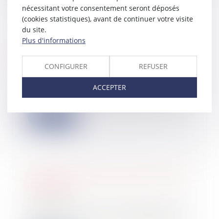
nécessitant votre consentement seront déposés
(cookies statistiques), avant de continuer votre visite
du site.
Plus d'informations
Crédit d'impôt industrie verte :
précisions de l'administration fiscale
CONFIGURER
REFUSER
25/09/2024
L’administration fiscale a commenté
ACCEPTER
le nouveau crédit d’impôt en faveur
des i...
Lire la suite
6 conseils pour bien réussir sa levée
de fonds
25/09/2024
À l’occasion de la troisième édition