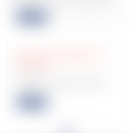
des Catch’up du Hub, organisée par
Bpifr...
Lire la suite
Quel sort pour la servitude établie
postérieurement à la division
parcellaire ?
24/09/2024
La Cour de cassation a été saisie le
12 septembre dernier, d’un litige
concer...
Lire la suite
<<
<
...
67
68
69
70
71
72
73
...
>
>>