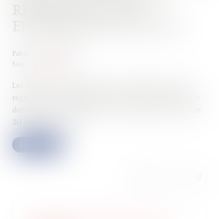
RÉGIME DE L'AUTO-
ENTREPRENEUR EN 2025
Publié le :
24/09/2024
Source :
www.efl.fr
Les exploitants individuels qui souhaitent relever du
régime de l'auto-entrepreneur au titre de l'année 2025
doivent exercer l'option pour ce régime au plus tard le
30 septembre 2024...
Lire la suite