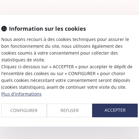
clauses statutaires d'exclusion dans les SAS ne viol
Information sur les cookies
tionnel déclare conformes au droit de propriété, c
Nous avons recours à des cookies techniques pour assurer le
bon fonctionnement du site, nous utilisons également des
cookies soumis à votre consentement pour collecter des
statistiques de visite.
Cliquez ci-dessous sur « ACCEPTER » pour accepter le dépôt de
l'ensemble des cookies ou sur « CONFIGURER » pour choisir
quels cookies nécessitant votre consentement seront déposés
etien du propriétaire ne cesse pas avec la fin du ba
(cookies statistiques), avant de continuer votre visite du site.
Plus d'informations
 responsable de la chute de l'occupante qui s'est 
ACCEPTER
CONFIGURER
REFUSER