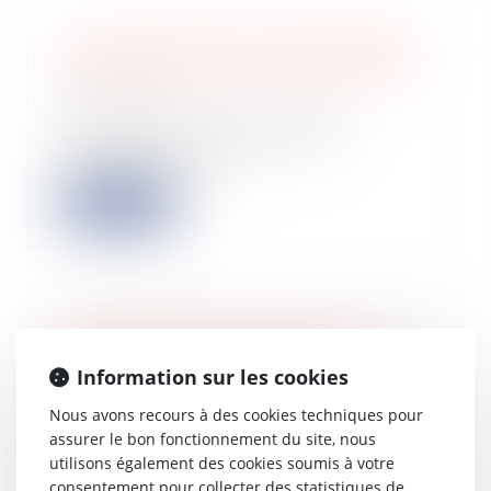
Location meublée professionnelle et
non-résidents : mise à jour du BOFIP
21/05/2026
La loi de finances pour 2026 a
modifié substantiellement la
situation des con...
Lire la suite
Détermination de la notion de
société à prépondérance immobilière
Information sur les cookies
dans la convention fiscale franco-
russe et renvoi au droit interne
Nous avons recours à des cookies techniques pour
français
assurer le bon fonctionnement du site, nous
20/05/2026
utilisons également des cookies soumis à votre
Un contribuable résident fiscal russe
consentement pour collecter des statistiques de