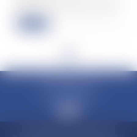
La Cour de cassation coupe court à
une tentative d’exception en matière
fisca...
Lire la suite
<<
<
...
9
10
11
12
13
14
15
...
>
>>
CLAUDINE PORTEL AVOCAT
50 rue Schoelcher
97200 FORT-DE-FRANCE
Accueil
Compétences
Cabinet
Claudine PORTEL
Annonces immobilières
Honoraires
Actualités
Contactez-nous