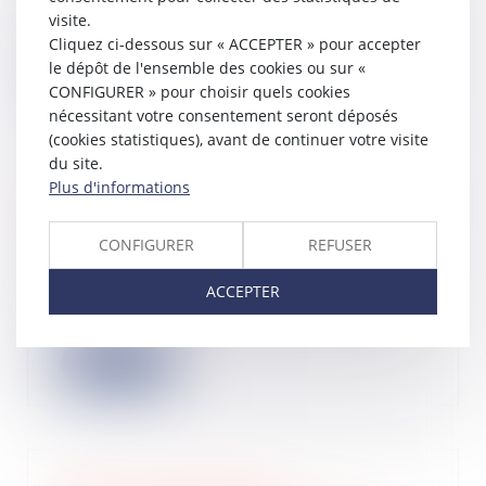
détenait 100 % du capital d’une
visite.
société...
Cliquez ci-dessous sur « ACCEPTER » pour accepter
le dépôt de l'ensemble des cookies ou sur «
Lire la suite
CONFIGURER » pour choisir quels cookies
nécessitant votre consentement seront déposés
(cookies statistiques), avant de continuer votre visite
du site.
Plus d'informations
Bail 3 6 9 : durée, loyer, sortie, ce que
vous signez
CONFIGURER
REFUSER
19/05/2026
Un bail commercial se signe souvent
ACCEPTER
vite. Un local plaît, le loyer semble
ten...
Lire la suite