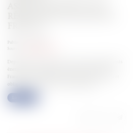
ASSOUPLISSEMENT DES
RÈGLES DE LOCATION EN
FRANCE ?
Publié le :
19/05/2026
Source :
www.gererseul.com
Depuis plusieurs années, la lutte contre les logements
énergivores s’est imposée comme une priorité en
France. Entre interdictions progressives de location et
obligations de rénovation, les propriétaires ...
Lire la suite