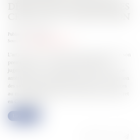
DÉLAI POUR DÉCLARER LES
CRÉANCES ET FORCLUSION
Publié le :
22/02/2024
Source :
www.lemag-juridique.com
L’article L. 622-24 du Code de commerce dispose en son
premier alinéa : « À partir de la publication du
jugement, tous les créanciers dont la créance est née
antérieurement au jugement d'ouverture, à l'exception
des salariés, adressent la déclaration de leurs créances
au mandataire judiciaire dans des délais fixés par décret
en Conseil d'État. »...
Lire la suite