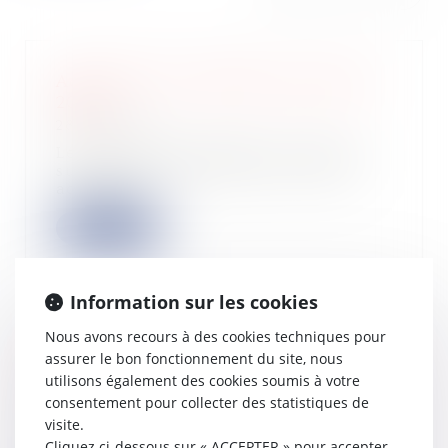
Acompte d’IS : échéance du 15 mars
2024
28/02/2024
Les sociétés redevables de l’impôt
sur les sociétés doivent verser un
acompte...
Lire la suite
Information sur les cookies
Nous avons recours à des cookies techniques pour
Coup d’envoi pour le dispositif Bail
assurer le bon fonctionnement du site, nous
Rénov’ !
utilisons également des cookies soumis à votre
28/02/2024
consentement pour collecter des statistiques de
Pour lutter contre la précarité
visite.
énergétique dans le parc locatif
Cliquez ci-dessous sur « ACCEPTER » pour accepter