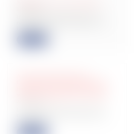
Simplifier la vie des entreprises
27/02/2024
Un rapport parlementaire a été
remis le 15-2-2024 au Ministre de
l'économie a...
Lire la suite
Action en fixation du loyer :
l’assignation introduite auprès du
juge des loyers commerciaux sans
mémoire préalable est irrecevable
27/02/2024
Le litige porté devant la Cour de
cassation oppose le bailleur d’un
local com...
Lire la suite