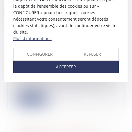
privé, un no...
le dépôt de l'ensemble des cookies ou sur «
CONFIGURER » pour choisir quels cookies
Lire la suite
nécessitant votre consentement seront déposés
(cookies statistiques), avant de continuer votre visite
du site.
Plus d'informations
Le parcours d’une levée de fonds et
CONFIGURER
REFUSER
son impact sur le business d’une
start-up
ACCEPTER
28/02/2024
L’écosystème entrepreneurial est un
terrain fertile où les idées prennent
vie...
Lire la suite