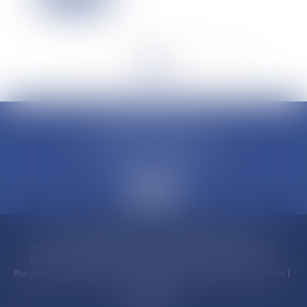
<<
<
...
95
96
97
98
99
100
101
...
>
>>
CLAUDINE PORTEL AVOCAT
50 rue Schoelcher
97200 FORT-DE-FRANCE
Accueil
Compétences
Cabinet
Claudine PORTEL
Annonces immobilières
Honoraires
Actualités
Contactez-nous
Politique de cookies
Politique de confidentialité
Mentions légales
Plan du site
RDV en ligne
Espace client
Paiement en ligne
Liens utiles
Articles
Septeo Digital