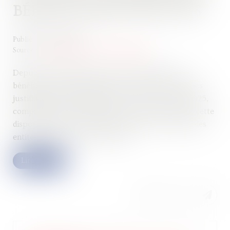
BÉNÉFICIAIRES EFFECTIFS
Publié le :
12/05/2026
Source :
entreprendre.service-public.gouv.fr
Depuis le 31 juillet 2024, l’accès au Registre des
bénéficiaires effectifs (RBE) est limité aux personnes
justifiant d’un intérêt légitime. La loi du 30 avril 2025,
complétée par un décret du 24 avril 2026, intègre cette
disposition dans le droit français et précise la liste des
entités pouvant accéder au RBE...
Lire la suite