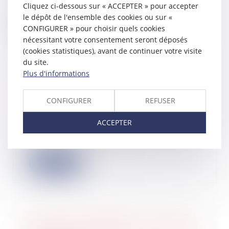
Cliquez ci-dessous sur « ACCEPTER » pour accepter
milliards...
le dépôt de l'ensemble des cookies ou sur «
Lire la suite
CONFIGURER » pour choisir quels cookies
nécessitant votre consentement seront déposés
(cookies statistiques), avant de continuer votre visite
du site.
Plus d'informations
Déclaration des revenus de 2025 :
quoi de neuf cette année ?
CONFIGURER
REFUSER
13/05/2026
ACCEPTER
Le service de déclaration en ligne des
revenus de 2025 est ouvert depuis le
9...
Lire la suite
Relance de l’immobilier : un nouveau