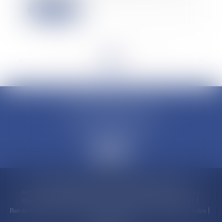
Lire la suite
<<
<
...
10
11
12
13
14
15
16
...
>
>>
CLAUDINE PORTEL AVOCAT
50 rue Schoelcher
97200 FORT-DE-FRANCE
Accueil
Compétences
Cabinet
Claudine PORTEL
Annonces immobilières
Honoraires
Actualités
Contactez-nous
Politique de cookies
Politique de confidentialité
Mentions légales
Plan du site
RDV en ligne
Espace client
Paiement en ligne
Liens utiles
Articles