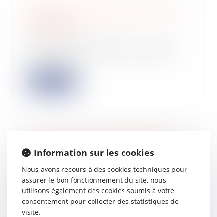
N’oubliez pas de déclarer vos biens
immobiliers !
14/05/2026
En cas de changement de situation
d’occupation de l’un de vos biens
immobilie...
Lire la suite
Le fonds chinois soutenu par l'État
pour les semi-conducteurs est en
Information sur les cookies
pourparlers pour diriger le premier
Nous avons recours à des cookies techniques pour
cycle de financement de DeepSeek à
assurer le bon fonctionnement du site, nous
45 milliards de dollars.
utilisons également des cookies soumis à votre
14/05/2026
consentement pour collecter des statistiques de
La startup en intelligence artificielle
visite.
pourrait lever entre 3 et 4