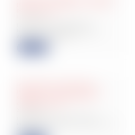
projet de loi « Logement » attendu
pour l’été 2026
13/05/2026
Pour relancer le marché du
logement, le Premier ministre a
annoncé notamment...
Lire la suite
Sous-traitance et garantie de
paiement : la Cour de cassation
confirme la responsabilité du
dirigeant de droit
26/09/2025
En matière de construction de
maisons individuelles, l’article L 241-
9 du Cod...