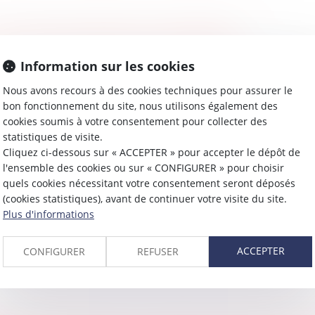
de loyer sans absence de contrepartie !
Information sur les cookies
rticle L. 145-33 du Code de commerce, les obligat
Nous avons recours à des cookies techniques pour assurer le
bon fonctionnement du site, nous utilisons également des
cookies soumis à votre consentement pour collecter des
statistiques de visite.
Cliquez ci-dessous sur « ACCEPTER » pour accepter le dépôt de
l'ensemble des cookies ou sur « CONFIGURER » pour choisir
quels cookies nécessitant votre consentement seront déposés
is fiscales plus douces : limites et application
(cookies statistiques), avant de continuer votre visite du site.
Plus d'informations
rétroactivité des lois suppose que la loi ne peut p
ACCEPTER
CONFIGURER
REFUSER