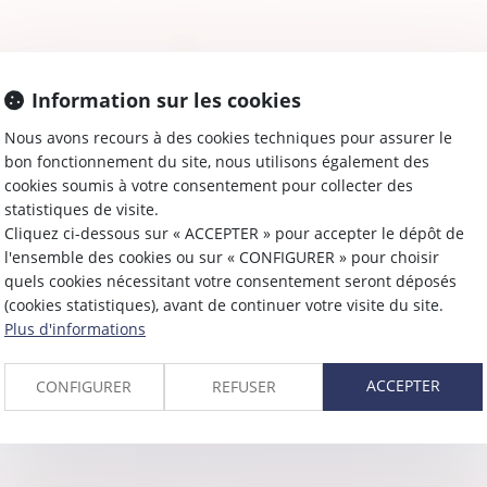
en 2026 de l'exonération de la plus-value de cessi
Information sur les cookies
loi de finances pour 2025 a prolongé jusqu'au 31 d
Nous avons recours à des cookies techniques pour assurer le
bon fonctionnement du site, nous utilisons également des
cookies soumis à votre consentement pour collecter des
statistiques de visite.
Cliquez ci-dessous sur « ACCEPTER » pour accepter le dépôt de
l'ensemble des cookies ou sur « CONFIGURER » pour choisir
quels cookies nécessitant votre consentement seront déposés
nt : rappels de la Cour de cassation
(cookies statistiques), avant de continuer votre visite du site.
Plus d'informations
t, la Cour de cassation s’est prononcée sur l’artic
ACCEPTER
CONFIGURER
REFUSER