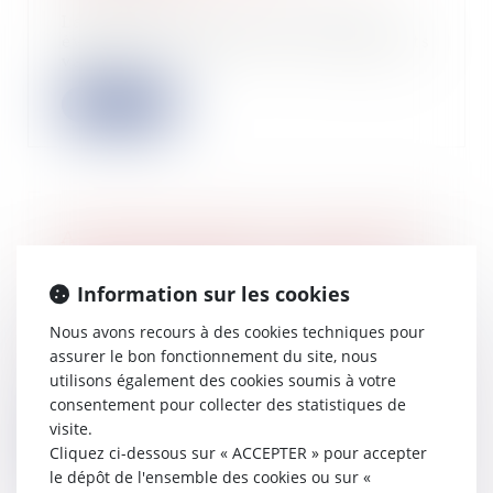
La loi de finances pour 2026 fait
évoluer la fiscalité sur les logements
vaca...
Lire la suite
Assemblées générales : évolution des
règles concernant la communication
avec les actionnaires et la date
Information sur les cookies
d’enregistrement
Nous avons recours à des cookies techniques pour
03/06/2026
assurer le bon fonctionnement du site, nous
L'Autorité des marchés financiers
utilisons également des cookies soumis à votre
attire l'attention des sociétés cotées
sur...
consentement pour collecter des statistiques de
visite.
Lire la suite
Cliquez ci-dessous sur « ACCEPTER » pour accepter
le dépôt de l'ensemble des cookies ou sur «