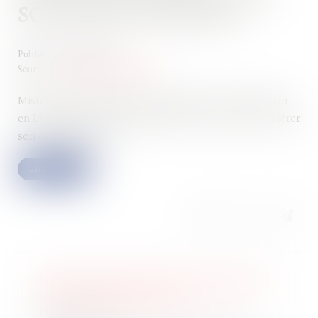
SON DÉVELOPPEMENT
Publié le :
29/05/2026
Source :
www.jaimelesstartups.fr
Mister IA, leader français du conseil et de la formation
en IA générative, lève 10 millions d’euros pour accélérer
son développement...
Lire la suite
Une taxe unique pour les logements
vacants à partir de 2027
05/06/2026