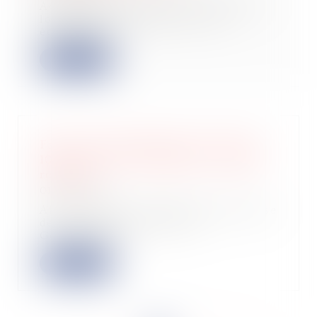
Adoptée en avril dans le cadre de la
loi de simplification de la vie
économiq...
Lire la suite
Faire votre demande pour l'aide de
100 € pour les travailleurs « grands
rouleurs
01/06/2026
Afin de limiter les effets de la hausse
des coûts du carburant, le
Gouverneme...
Lire la suite