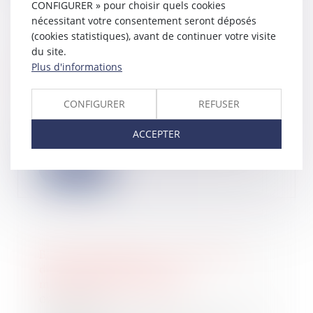
CONFIGURER » pour choisir quels cookies
nécessitant votre consentement seront déposés
(cookies statistiques), avant de continuer votre visite
du site.
L’absence de valeur probante d’un
Plus d'informations
acte de notoriété acquisitive ne peut
entraîner sa nullité
03/06/2026
CONFIGURER
REFUSER
a Cour de cassation, dans un arrêt
rendu le 21 mai 2026, est venue
ACCEPTER
rappeler q...
Lire la suite
Baux commerciaux : vous pouvez
désormais demander la
mensualisation du loyer
02/06/2026