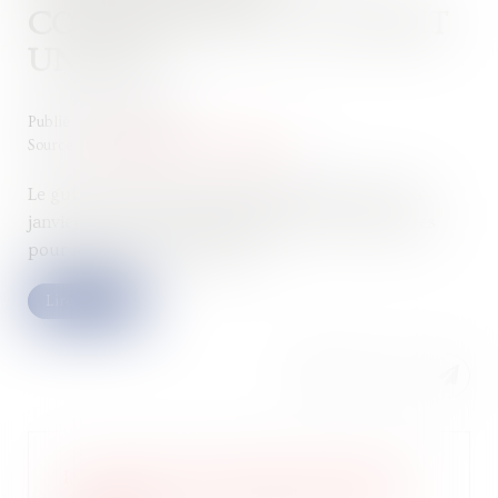
CONTINUITÉ DU GUICHET
UNIQUE
Publié le :
21/02/2024
Source :
entreprendre.service-public.fr
Le guichet unique des formalités est devenu, le 1er
janvier 2023, l’unique point d’entrée des entreprises
pour réaliser leurs formalités...
Lire la suite
Le parcours d’une levée de fonds et