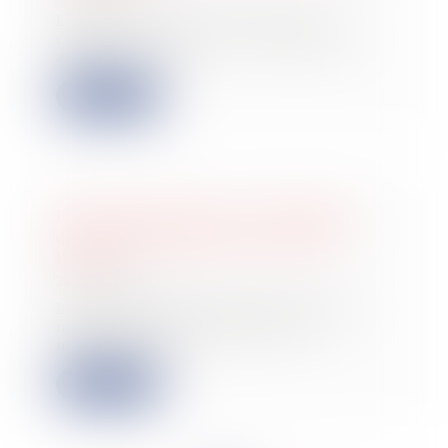
L’article L. 622-24 du Code de
commerce dispose en son premier
alinéa : « À p...
Lire la suite
Une nouvelle levée de 40 millions
catapulte Pennylane au rang de
licorne
21/02/2024
La fintech Pennylane annonce une
nouvelle levée de fonds de 40
millions d’eur...
Lire la suite