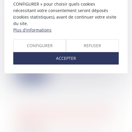
CONFIGURER » pour choisir quels cookies
nécessitant votre consentement seront déposés
(cookies statistiques), avant de continuer votre visite
Action en fixation du loyer :
du site.
l’assignation introduite auprès du
Plus d'informations
juge des loyers commerciaux sans
mémoire préalable est irrecevable
CONFIGURER
REFUSER
27/02/2024
Le litige porté devant la Cour de
ACCEPTER
cassation oppose le bailleur d’un
local com...
Lire la suite
Ouverture d’une procédure collective
: délai pour déclarer les créances et
forclusion
22/02/2024