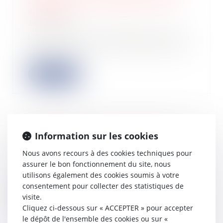
son impact sur le business d’une
start-up
28/02/2024
L’écosystème entrepreneurial est un
terrain fertile où les idées prennent
vie...
Lire la suite
Simplifier la vie des entreprises
Information sur les cookies
27/02/2024
Nous avons recours à des cookies techniques pour
Un rapport parlementaire a été
assurer le bon fonctionnement du site, nous
remis le 15-2-2024 au Ministre de
utilisons également des cookies soumis à votre
l'économie a...
consentement pour collecter des statistiques de
visite.
Lire la suite
Cliquez ci-dessous sur « ACCEPTER » pour accepter
le dépôt de l'ensemble des cookies ou sur «