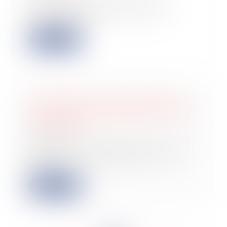
Des modalités proches, mais un
plafond triplé, le projet de loi
portant mesur...
Lire la suite
Covid-19 et loyers commerciaux : la
Cour de cassation tranche en faveur
des bailleurs
26/07/2022
La mesure d'interdiction de recevoir
du public prise pendant la crise
sanitai...
Lire la suite