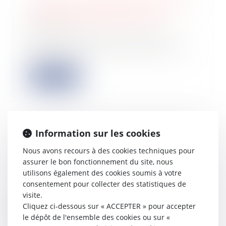
L’action en contribution au passif et
le sort des cautions associées
28/07/2022
Dans un arrêt rendu le 6 juillet
2022, la chambre commerciale de la
Cour de c...
Lire la suite
Information sur les cookies
Un outil destiné aux salariés pour
retrouver l'épargne retraite oubliée
Nous avons recours à des cookies techniques pour
27/07/2022
assurer le bon fonctionnement du site, nous
utilisons également des cookies soumis à votre
Un nouvel outil dédié Depuis le 5
juillet 2022, le site info-retraite.fr se
consentement pour collecter des statistiques de
d...
visite.
Cliquez ci-dessous sur « ACCEPTER » pour accepter
Lire la suite
le dépôt de l'ensemble des cookies ou sur «