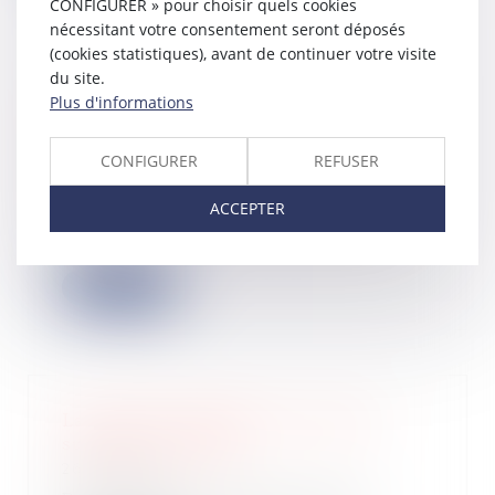
CONFIGURER » pour choisir quels cookies
nécessitant votre consentement seront déposés
(cookies statistiques), avant de continuer votre visite
du site.
Le Kbis d'une SAS ne prouve pas
Plus d'informations
que son directeur général peut la
représenter à l'égard des tiers
CONFIGURER
REFUSER
27/07/2022
La mention du directeur général sur
ACCEPTER
le Kbis d'une société par actions
simplif...
Lire la suite
La prime de partage de la valeur
succède à la PEPA
26/07/2022