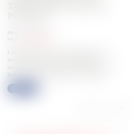
TAXES PAR LA DGFIP SE
POURSUIT
Publié le :
27/07/2022
Source :
www.legifiscal.fr
L’administration fiscale a récemment annoncé de
nouvelles mesures tendant à l’unification du
recouvrement des taxes par la DGFiP au lieu de la
DGDDI (actualité impots.gouv.fr du 1er juillet ...
Lire la suite